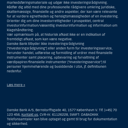
markedsføringsmateriale og udgør ikke investeringsrådgivning.
Rådfør dig altid med dine professionelle rådgivere omkring juridiske,
skattemæssige, finansielle og andre aspekter, der kan være relevante
for at vurdere egnetheden og hensigtsmæssigheden af en investering.
Orienter dig om dine investorrettigheder i prospektet, central
investorinformation/væsentlig investorinformation og information om
klagehåndtering.
Vær opmærksom på, at historisk afkast ikke er en indikation af
fremtidigt afkast, som kan være negative.
Danske Bank tilbyder ikke investeringsrådgivning
(”Investeringsrådgivning”) eller anden form for investeringsservice,
herunder handel, udførelse og formidling af ordrer med finansielle
instrumenter samt placering, opbevaring og forvaltning af
værdipapirer/finansielle instrumenter (”Investeringsservice”) til
personer hjemmehørende og bosiddende i USA, jf. definitionen
nedenfor.
Læs mere »
Materialet på denne hjemmeside er således ikke beregnet til at blive
distribueret til eller anvendt af personer hjemmehørende og
bosiddende i USA. Intet materiale på denne hjemmeside må fortolkes
Danske Bank A/S, Bernstorffsgade 40, 1577 København V. Tlf. (+45) 70
og opfattes som et tilbud om Investeringsrådgivning eller
123 456,
Kontakt os
, CVR-nr. 61126228, SWIFT: DABADKKK
Investeringsservice til en person hjemmehørende og bosiddende i USA.
Telefonsamtaler kan blive optaget og gemt til brug for dokumentation
og sikkerhed.
I forhold til Investeringsrådgivning skal en person hjemmehørende og