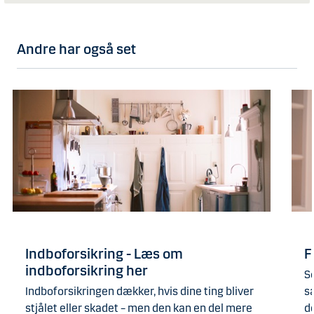
Andre har også set
Indboforsikring - Læs om
F
indboforsikring her
S
Indboforsikringen dækker, hvis dine ting bliver
s
stjålet eller skadet – men den kan en del mere
de