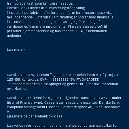
fremtidigt afkast, som kan være negative.
Danske Bank tilbyder ikke investeringsrådgivning
(”Investeringsrådgivning”) eller anden form for investeringsservice,
herunder handel, udførelse og formidling af ordrer med finansielle
instrumenter samt placering, opbevaring og forvaltning af
værdipapirer/finansielle instrumenter (”Investeringsservice”) til
personer hjemmehørende og bosiddende i USA, jf. definitionen
nedenfor.
Læs mere »
Materialet på denne hjemmeside er således ikke beregnet til at blive
distribueret til eller anvendt af personer hjemmehørende og
bosiddende i USA. Intet materiale på denne hjemmeside må fortolkes
Danske Bank A/S, Bernstorffsgade 40, 1577 København V. Tlf. (+45) 70
og opfattes som et tilbud om Investeringsrådgivning eller
123 456,
Kontakt os
, CVR-nr. 61126228, SWIFT: DABADKKK
Investeringsservice til en person hjemmehørende og bosiddende i USA.
Telefonsamtaler kan blive optaget og gemt til brug for dokumentation
og sikkerhed.
I forhold til Investeringsrådgivning skal en person hjemmehørende og
bosiddende i USA forstås som enhver af følgende:
Danske Bank forbeholder sig alle rettigheder. Danske Bank A/S er under
tilsyn af Finanstilsynet. Klageansvarlig rådgivningscenter: Danske Bank,
En fysisk person hjemmehørende og bosiddende i USA.
Complaint Management Function, Bernstorffsgade 40, 1577 København
V.
En virksomhed eller et interessentskab som er registreret eller
Læs mere på
danskebank.dk/klage
.
organiseret i USA, men som ikke er et offshore-rådgivningscenter
eller en anden form for repræsentation tilhørende en person
Læs vores
information om behandling af personoplysninger
,
vilkår for
hjemmehørende og bosiddende i USA, som har en gyldig