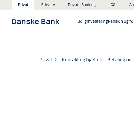
Gå til hovedindhold
An
Privat
Erhverv
Private Banking
LC&I
Bolig
Investering
Pension og for
Privat
Kontakt og hjælp
Betaling og 