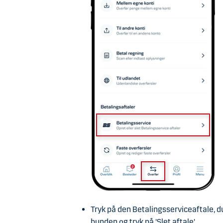
Tidsfrister
: Du kan slette en Betalingsse
foregående bankdag kl. 16 for næste bet
bliver betalingen gennemført og aftalen 
regningen ikke bliver betalt fremover.
Kun én gang, du ikke vil betale
: Er det k
betale regningen, skal du
afvise betalin
aftalen.
Tryk på den Betalingsserviceaftale, du 
bunden og tryk på 'Slet aftale'.