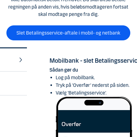
regningen på anden vis, hvis beløbsmodtageren fortsat
skal modtage penge fra dig.
Slet Betalingsservice-aftale i mobil- og netbank
Mobilbank - slet Betalingsservi
Netbank - slet Betalingsservice
Sådan gør du
Sådan gør du
Log på mobilbank.
Log på Danske Netbank, og gå til 'Se o
Tryk på 'Overfør' nederst på siden.
Vælg fanebladet 'Betalingsservice.
Vælg 'Betalingsservice'.
Vælg konto i dropdown listen, og klik p
Klik på funktionspilen ud for kreditor, o
Godkend med dit MitID.
Din aftale er nu slettet.
Bemærk