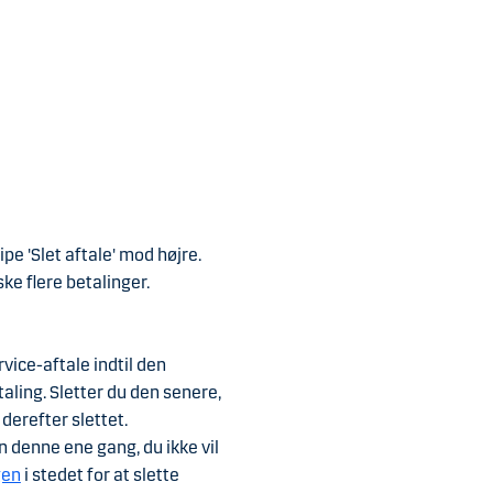
ipe 'Slet aftale' mod højre.
ske flere betalinger.
rvice-aftale indtil den
aling. Sletter du den senere,
derefter slettet.
un denne ene gang, du ikke vil
gen
i stedet for at slette