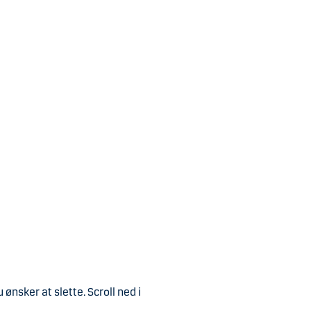
rvice-aftale indtil den
aling. Sletter du den senere,
derefter slettet, så
un denne ene gang, du ikke vil
gen
i stedet for at slette
ønsker at slette. Scroll ned i