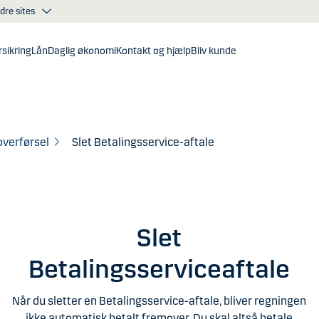
dre sites
sikring
Lån
Daglig økonomi
Kontakt og hjælp
Bliv kunde
overførsel
Slet Betalingsservice-aftale
Slet
Betalingsserviceaftale
Når du sletter en Betalingsservice-aftale, bliver regningen
ikke automatisk betalt fremover. Du skal altså betale