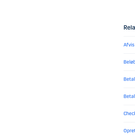
Rel
Afvis
Beløb
Betal
Betal
Check
Opret