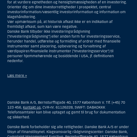
for at vurdere egnetheden og hensigtsmæssigheden af en investering.
Orienter dig om dine investorrettigheder i prospektet, central
investorinformation/væsentlig investorinformation og information om
klagehåndtering.
Vær opmærksom på, at historisk afkast ikke er en indikation af
fremtidigt afkast, som kan være negative.
Danske Bank tilbyder ikke investeringsrådgivning
(”Investeringsrådgivning”) eller anden form for investeringsservice,
herunder handel, udførelse og formidling af ordrer med finansielle
instrumenter samt placering, opbevaring og forvaltning af
værdipapirer/finansielle instrumenter (”Investeringsservice”) til
personer hjemmehørende og bosiddende i USA, jf. definitionen
nedenfor.
Læs mere »
Materialet på denne hjemmeside er således ikke beregnet til at blive
distribueret til eller anvendt af personer hjemmehørende og
bosiddende i USA. Intet materiale på denne hjemmeside må fortolkes
Danske Bank A/S, Bernstorffsgade 40, 1577 København V. Tlf. (+45) 70
og opfattes som et tilbud om Investeringsrådgivning eller
123 456,
Kontakt os
, CVR-nr. 61126228, SWIFT: DABADKKK
Investeringsservice til en person hjemmehørende og bosiddende i USA.
Telefonsamtaler kan blive optaget og gemt til brug for dokumentation
og sikkerhed.
I forhold til Investeringsrådgivning skal en person hjemmehørende og
bosiddende i USA forstås som enhver af følgende:
Danske Bank forbeholder sig alle rettigheder. Danske Bank A/S er under
tilsyn af Finanstilsynet. Klageansvarlig rådgivningscenter: Danske Bank,
En fysisk person hjemmehørende og bosiddende i USA.
Complaint Management Function, Bernstorffsgade 40, 1577 København