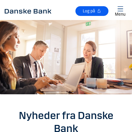
Gå til hovedindhold
Log på
Menu
Nyheder fra Danske
Bank