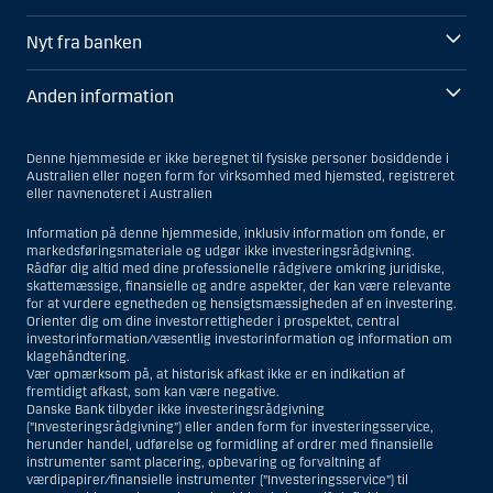
Nyt fra banken
Anden information
Denne hjemmeside er ikke beregnet til fysiske personer bosiddende i
Australien eller nogen form for virksomhed med hjemsted, registreret
eller navnenoteret i Australien
Information på denne hjemmeside, inklusiv information om fonde, er
markedsføringsmateriale og udgør ikke investeringsrådgivning.
Rådfør dig altid med dine professionelle rådgivere omkring juridiske,
skattemæssige, finansielle og andre aspekter, der kan være relevante
for at vurdere egnetheden og hensigtsmæssigheden af en investering.
Orienter dig om dine investorrettigheder i prospektet, central
investorinformation/væsentlig investorinformation og information om
klagehåndtering.
Vær opmærksom på, at historisk afkast ikke er en indikation af
fremtidigt afkast, som kan være negative.
Danske Bank tilbyder ikke investeringsrådgivning
(”Investeringsrådgivning”) eller anden form for investeringsservice,
herunder handel, udførelse og formidling af ordrer med finansielle
instrumenter samt placering, opbevaring og forvaltning af
værdipapirer/finansielle instrumenter (”Investeringsservice”) til