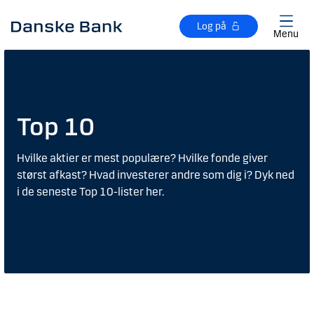
Gå til hovedindhold
Log på
Menu
Top 10
Hvilke aktier er mest populære? Hvilke fonde giver
størst afkast? Hvad investerer andre som dig i? Dyk ned
i de seneste Top 10-lister her.