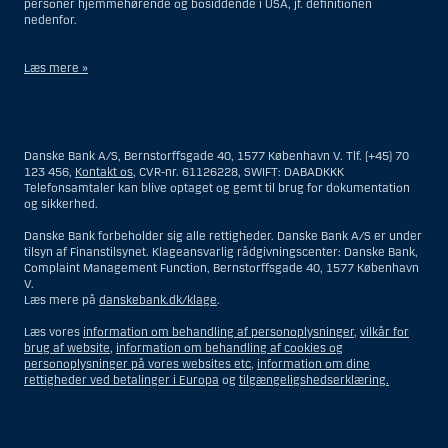
personer hjemmehørende og bosiddende i USA, jf. definitionen
nedenfor.
Læs mere »
Materialet på denne hjemmeside er således ikke beregnet til at blive
distribueret til eller anvendt af personer hjemmehørende og
bosiddende i USA. Intet materiale på denne hjemmeside må fortolkes
Danske Bank A/S, Bernstorffsgade 40, 1577 København V. Tlf. (+45) 70
og opfattes som et tilbud om Investeringsrådgivning eller
123 456,
Kontakt os
, CVR-nr. 61126228, SWIFT: DABADKKK
Investeringsservice til en person hjemmehørende og bosiddende i USA.
Telefonsamtaler kan blive optaget og gemt til brug for dokumentation
og sikkerhed.
I forhold til Investeringsrådgivning skal en person hjemmehørende og
bosiddende i USA forstås som enhver af følgende:
Danske Bank forbeholder sig alle rettigheder. Danske Bank A/S er under
tilsyn af Finanstilsynet. Klageansvarlig rådgivningscenter: Danske Bank,
En fysisk person hjemmehørende og bosiddende i USA.
Complaint Management Function, Bernstorffsgade 40, 1577 København
V.
En virksomhed eller et interessentskab som er registreret eller
Læs mere på
danskebank.dk/klage
.
organiseret i USA, men som ikke er et offshore-rådgivningscenter
eller en anden form for repræsentation tilhørende en person
Læs vores
information om behandling af personoplysninger
,
vilkår for
hjemmehørende og bosiddende i USA, som har en gyldig
brug af website
,
information om behandling af cookies og
forretningsmæssig begrundelse for sit virke, og som varetager
personoplysninger på vores websites etc
,
information om dine
opgaver og reguleres som et forsikringsselskab eller en bank.
rettigheder ved betalinger i Europa
og
tilgængeligshedserklæring.
Et rådgivningscenter eller en repræsentation tilhørende et
udenlandsk selskab med base i USA.
En fond, hvor formueforvalteren er en person hjemmehørende og