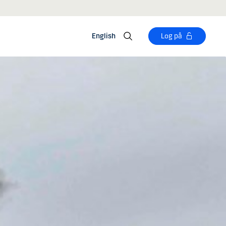
English
Log på