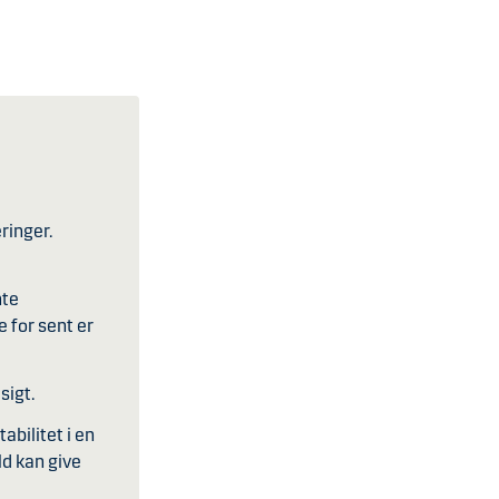
ringer.
nte
 for sent er
sigt.
abilitet i en
ld kan give