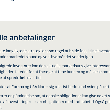
le anbefalinger
te langsigtede strategi er som regel at holde fast i sine investe
nder markedets bund og ved, hvornår det vender igen.
sigtede investorer kan den aktuelle markedsuro give interessa
gheder. I stedet for at forsøge at time bunden og måske komme
e at sprede køb over tid.
nter, at Europa og USA klarer sig relativt bedre end Asien på kort 
en er en påmindelse om, at danske obligationer kan give noget st
je af investeringer – især obligationer med kort løbetid. Også gu
t.