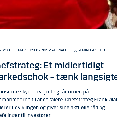
R. 2026
–
MARKEDSFØRINGSMATERIALE
–
4 MIN. LÆSETID
efstrateg: Et midlertidigt
rkedschok – tænk langsigt
priserne skyder i vejret og får uroen på
emarkederne til at eskalere. Chefstrateg Frank Øl
erer udviklingen og giver sine aktuelle råd og
falinger til investorer.