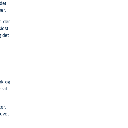
det
er.
, der
sidst
g det
ok, og
 vil
er,
levet