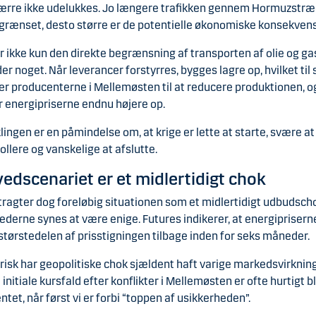
ærre ikke udelukkes. Jo længere trafikken gennem Hormuzstræ
grænset, desto større er de potentielle økonomiske konsekvens
r ikke kun den direkte begrænsning af transporten af olie og gas
er noget. Når leverancer forstyrres, bygges lagre op, hvilket til 
er producenterne i Mellemøsten til at reducere produktionen, o
r energipriserne endnu højere op.
lingen er en påmindelse om, at krige er lette at starte, svære at
ollere og vanskelige at afslutte.
edscenariet er et midlertidigt chok
tragter dog foreløbig situationen som et midlertidigt udbudsch
derne synes at være enige. Futures indikerer, at energipriserne
 størstedelen af prisstigningen tilbage inden for seks måneder.
risk har geopolitiske chok sjældent haft varige markedsvirkning
 initiale kursfald efter konflikter i Mellemøsten er ofte hurtigt b
ntet, når først vi er forbi “toppen af usikkerheden”.