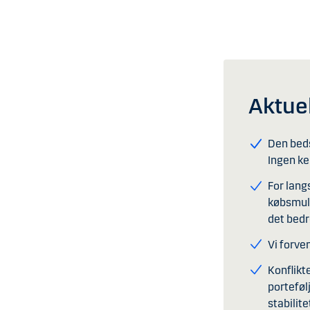
Aktuel
Den beds
Ingen ke
For lang
købsmuli
det bedr
Vi forve
Konflikt
porteføl
stabilite