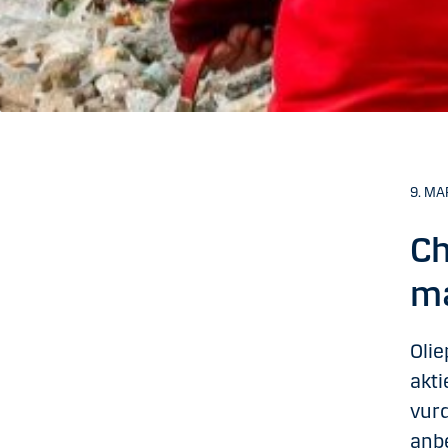
9. MA
Ch
ma
Olie
akti
vurd
anbe