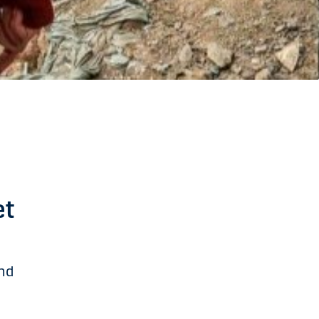
et
and