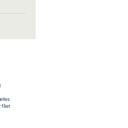
t
å
ælles
r fået