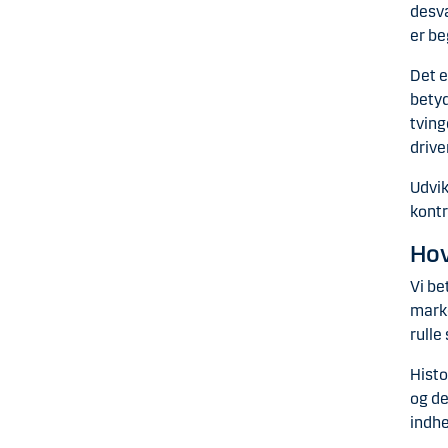
desv
er be
Det e
betyd
tving
drive
Udvik
kontr
Hov
Vi be
marke
rulle
Histo
og de
indhe