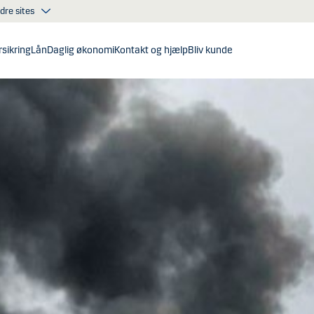
dre sites
sikring
Lån
Daglig økonomi
Kontakt og hjælp
Bliv kunde