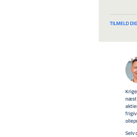
TILMELD DIG
Krige
næste
aktie
frigi
oliep
Selv 