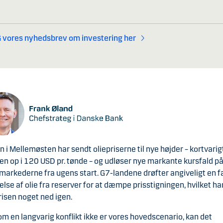
 vores nyhedsbrev om investering her
n i Mellemøsten har sendt oliepriserne til nye højder – kortvarig
n op i 120 USD pr. tønde – og udløser nye markante kursfald p
markederne fra ugens start. G7-landene drøfter angiveligt en f
velse af olie fra reserver for at dæmpe prisstigningen, hvilket ha
risen noget ned igen.
om en langvarig konflikt ikke er vores hovedscenario, kan det