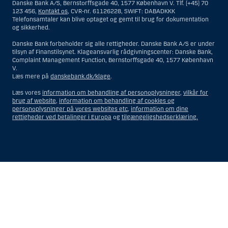
Danske Bank A/S, Bernstorffsgade 40, 1577 København V. Tlf. (+45) 70
og opfattes som et tilbud om Investeringsrådgivning eller
123 456,
Kontakt os
, CVR-nr. 61126228, SWIFT: DABADKKK
Investeringsservice til en person hjemmehørende og bosiddende i USA.
Telefonsamtaler kan blive optaget og gemt til brug for dokumentation
og sikkerhed.
I forhold til Investeringsrådgivning skal en person hjemmehørende og
bosiddende i USA forstås som enhver af følgende:
Danske Bank forbeholder sig alle rettigheder. Danske Bank A/S er under
tilsyn af Finanstilsynet. Klageansvarlig rådgivningscenter: Danske Bank,
En fysisk person hjemmehørende og bosiddende i USA.
Complaint Management Function, Bernstorffsgade 40, 1577 København
V.
En virksomhed eller et interessentskab som er registreret eller
Læs mere på
danskebank.dk/klage
.
organiseret i USA, men som ikke er et offshore-rådgivningscenter
eller en anden form for repræsentation tilhørende en person
Læs vores
information om behandling af personoplysninger
,
vilkår for
hjemmehørende og bosiddende i USA, som har en gyldig
brug af website
,
information om behandling af cookies og
forretningsmæssig begrundelse for sit virke, og som varetager
personoplysninger på vores websites etc
,
information om dine
opgaver og reguleres som et forsikringsselskab eller en bank.
rettigheder ved betalinger i Europa
og
tilgængeligshedserklæring.
Et rådgivningscenter eller en repræsentation tilhørende et
udenlandsk selskab med base i USA.
En fond, hvor formueforvalteren er en person hjemmehørende og
bosiddende i USA, medmindre investeringsfuldmagten indehaves
eller deles med en person, som ikke er hjemmehørende og
Vis
Skjul
Show
Show
bosiddende i USA.
more
less
Et bo, hvor en person hjemmehørende og bosiddende i USA
rows:
rows:
fungerer som bobestyrer eller administrator, medmindre boet er
All
All
underlagt udenlandsk lov, og investeringsfuldmagten indehaves
eller deles med en person, som ikke er hjemmehørende og
table
table
bosiddende i USA.