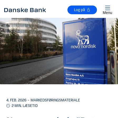
Gå til hovedindhold
Log på
Menu
4. FEB. 2026
–
MARKEDSFØRINGSMATERIALE
2
MIN. LÆSETID