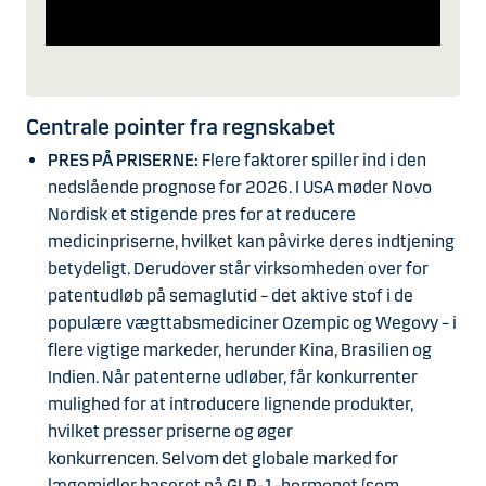
Centrale pointer fra regnskabet
PRES PÅ PRISERNE:
Flere faktorer spiller ind i den
nedslående prognose for 2026. I USA møder Novo
Nordisk et stigende pres for at reducere
medicinpriserne, hvilket kan påvirke deres indtjening
betydeligt. Derudover står virksomheden over for
patentudløb på semaglutid – det aktive stof i de
populære vægttabsmediciner Ozempic og Wegovy – i
flere vigtige markeder, herunder Kina, Brasilien og
Indien. Når patenterne udløber, får konkurrenter
mulighed for at introducere lignende produkter,
hvilket presser priserne og øger
konkurrencen. Selvom det globale marked for
lægemidler baseret på GLP-1-hormonet (som