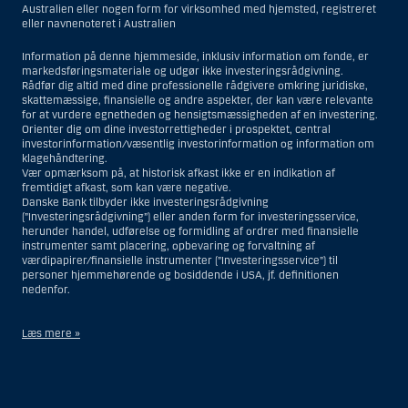
Australien eller nogen form for virksomhed med hjemsted, registreret
eller navnenoteret i Australien
Information på denne hjemmeside, inklusiv information om fonde, er
markedsføringsmateriale og udgør ikke investeringsrådgivning.
Rådfør dig altid med dine professionelle rådgivere omkring juridiske,
skattemæssige, finansielle og andre aspekter, der kan være relevante
for at vurdere egnetheden og hensigtsmæssigheden af en investering.
Orienter dig om dine investorrettigheder i prospektet, central
investorinformation/væsentlig investorinformation og information om
klagehåndtering.
Vær opmærksom på, at historisk afkast ikke er en indikation af
fremtidigt afkast, som kan være negative.
Danske Bank tilbyder ikke investeringsrådgivning
(”Investeringsrådgivning”) eller anden form for investeringsservice,
herunder handel, udførelse og formidling af ordrer med finansielle
instrumenter samt placering, opbevaring og forvaltning af
værdipapirer/finansielle instrumenter (”Investeringsservice”) til
personer hjemmehørende og bosiddende i USA, jf. definitionen
nedenfor.
Læs mere »
Materialet på denne hjemmeside er således ikke beregnet til at blive
distribueret til eller anvendt af personer hjemmehørende og
bosiddende i USA. Intet materiale på denne hjemmeside må fortolkes