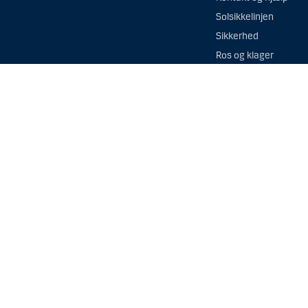
Solsikkelinjen
Sikkerhed
Ros og klager
Derfor stiller banken
spørgsmål
Dine oplysninger
Upload dit ID
Denne hjemmeside er ikk
Information på denne hj
Rådfør dig altid med di
hensigtsmæssigheden af
Orienter dig om dine in
Vær opmærksom på, at his
Danske Bank tilbyder ikk
finansielle instrumente
bosiddende i USA, jf. de
Læs mere »