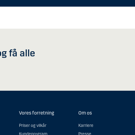
g få alle
Vores forretning
Om os
Priser og vilkår
Karriere
Kundeprogram
Presse