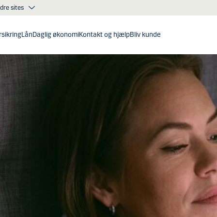
dre sites
sikring
Lån
Daglig økonomi
Kontakt og hjælp
Bliv kunde