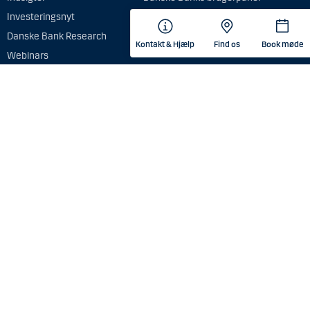
Investeringsnyt
Bekæmpelse af økonomisk
kriminalitet
Danske Bank Research
Kontakt & Hjælp
Find os
Book møde
Whistleblowing
Webinars
Tilgængelighedserklæring
ksomhed med hjemsted, registreret eller navnenoteret i Australien
kke investeringsrådgivning.
re aspekter, der kan være relevante for at vurdere egnetheden og
formation og information om klagehåndtering.
ringsservice, herunder handel, udførelse og formidling af ordrer med
ter (”Investeringsservice”) til personer hjemmehørende og