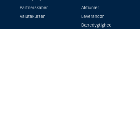
Partnerskaber
Aktionær
Valutakurser
Leverandør
Bæredygtighed
e beregnet til fysiske personer bosiddende i Australien eller nogen form for vir
emmeside, inklusiv information om fonde, er markedsføringsmateriale og udgør i
ne professionelle rådgivere omkring juridiske, skattemæssige, finansielle og and
 en investering.
vestorrettigheder i prospektet, central investorinformation/væsentlig investorin
torisk afkast ikke er en indikation af fremtidigt afkast, som kan være negative.
e investeringsrådgivning (”Investeringsrådgivning”) eller anden form for investe
r samt placering, opbevaring og forvaltning af værdipapirer/finansielle instrumen
finitionen nedenfor.