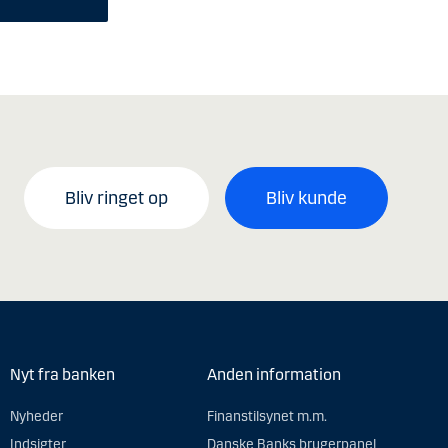
Bliv ringet op
Bliv kunde
Nyt fra banken
Anden information
Nyheder
Finanstilsynet m.m.
Indsigter
Danske Banks brugerpanel