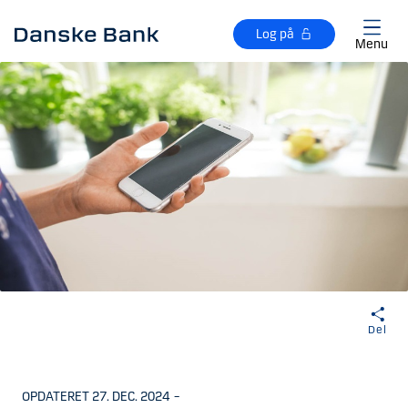
Gå til hovedindhold
Log på
Menu
Del
OPDATERET 27. DEC. 2024
–