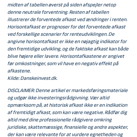
midten af tabellen øverst på siden afspejler netop
denne neutrale forventning. Resten af tabellen
illustrerer de forventede afkast ved ændringer i renten.
Horisontafkast er prognoser for det forventede afkast
ved forskellige scenarier for renteudviklingen. De
angivne horisontafkast er ikke en nøjagtig indikator for
den fremtidige udvikling, og de faktiske afkast kan både
blive højere eller lavere. Horisontafkastene er angivet
før omkostninger, som vil have en negativ effekt på
afkastene.
Kilde: Danskeinvest.dk.
DISCLAIMER: Denne artikel er markedsføringsmateriale
og udgør ikke investeringsrådgivning. Vær altid
opmærksom på, at historisk afkast ikke er en indikation
af fremtidigt afkast, som kan være negative. Rådfør dig
altid med dine professionelle rådgivere omkring
juridiske, skattemæssige, finansielle og andre aspekter,
der kan være relevante for at vurdere egnetheden og