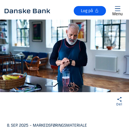
Gå til hovedindhold
Log på
Menu
Del
8. SEP. 2025
–
MARKEDSFØRINGSMATERIALE