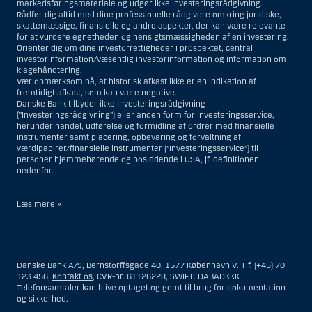
markedsføringsmateriale og udgør ikke investeringsrådgivning.
Rådfør dig altid med dine professionelle rådgivere omkring juridiske,
skattemæssige, finansielle og andre aspekter, der kan være relevante
for at vurdere egnetheden og hensigtsmæssigheden af en investering.
Orienter dig om dine investorrettigheder i prospektet, central
investorinformation/væsentlig investorinformation og information om
klagehåndtering.
Vær opmærksom på, at historisk afkast ikke er en indikation af
fremtidigt afkast, som kan være negative.
Danske Bank tilbyder ikke investeringsrådgivning
(”Investeringsrådgivning”) eller anden form for investeringsservice,
herunder handel, udførelse og formidling af ordrer med finansielle
instrumenter samt placering, opbevaring og forvaltning af
værdipapirer/finansielle instrumenter (”Investeringsservice”) til
personer hjemmehørende og bosiddende i USA, jf. definitionen
nedenfor.
Læs mere »
Materialet på denne hjemmeside er således ikke beregnet til at blive
distribueret til eller anvendt af personer hjemmehørende og
bosiddende i USA. Intet materiale på denne hjemmeside må fortolkes
Danske Bank A/S, Bernstorffsgade 40, 1577 København V. Tlf. (+45) 70
og opfattes som et tilbud om Investeringsrådgivning eller
123 456,
Kontakt os
, CVR-nr. 61126228, SWIFT: DABADKKK
Investeringsservice til en person hjemmehørende og bosiddende i USA.
Telefonsamtaler kan blive optaget og gemt til brug for dokumentation
og sikkerhed.
I forhold til Investeringsrådgivning skal en person hjemmehørende og