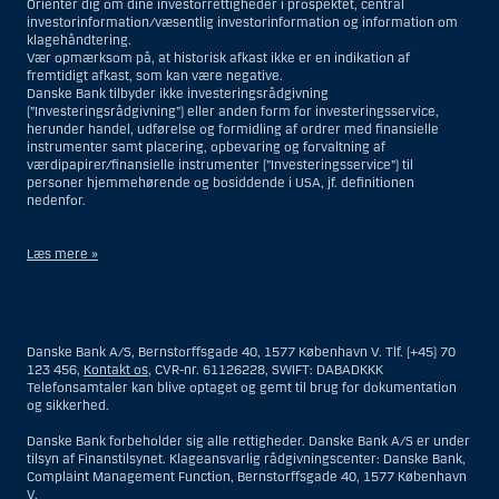
Orienter dig om dine investorrettigheder i prospektet, central
investorinformation/væsentlig investorinformation og information om
klagehåndtering.
Vær opmærksom på, at historisk afkast ikke er en indikation af
fremtidigt afkast, som kan være negative.
Danske Bank tilbyder ikke investeringsrådgivning
(”Investeringsrådgivning”) eller anden form for investeringsservice,
herunder handel, udførelse og formidling af ordrer med finansielle
instrumenter samt placering, opbevaring og forvaltning af
værdipapirer/finansielle instrumenter (”Investeringsservice”) til
personer hjemmehørende og bosiddende i USA, jf. definitionen
nedenfor.
Læs mere »
Materialet på denne hjemmeside er således ikke beregnet til at blive
distribueret til eller anvendt af personer hjemmehørende og
bosiddende i USA. Intet materiale på denne hjemmeside må fortolkes
Danske Bank A/S, Bernstorffsgade 40, 1577 København V. Tlf. (+45) 70
og opfattes som et tilbud om Investeringsrådgivning eller
123 456,
Kontakt os
, CVR-nr. 61126228, SWIFT: DABADKKK
Investeringsservice til en person hjemmehørende og bosiddende i USA.
Telefonsamtaler kan blive optaget og gemt til brug for dokumentation
og sikkerhed.
I forhold til Investeringsrådgivning skal en person hjemmehørende og
bosiddende i USA forstås som enhver af følgende:
Danske Bank forbeholder sig alle rettigheder. Danske Bank A/S er under
tilsyn af Finanstilsynet. Klageansvarlig rådgivningscenter: Danske Bank,
En fysisk person hjemmehørende og bosiddende i USA.
Complaint Management Function, Bernstorffsgade 40, 1577 København
V.
En virksomhed eller et interessentskab som er registreret eller