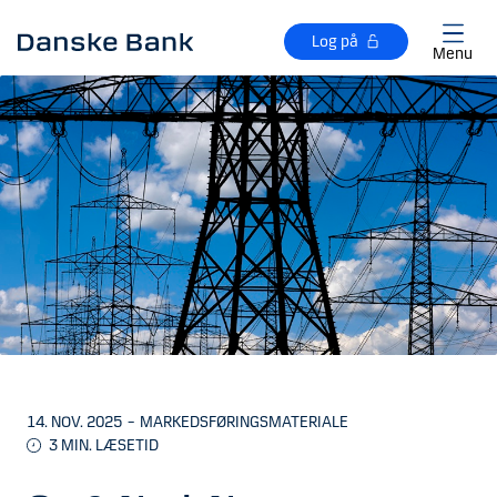
Gå til hovedindhold
Log på
Menu
14. NOV. 2025
–
MARKEDSFØRINGSMATERIALE
3
MIN. LÆSETID