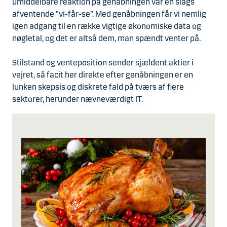
umiddelbare reaktion på genåbningen var en slags
afventende ”vi-får-se”. Med genåbningen får vi nemlig
igen adgang til en række vigtige økonomiske data og
nøgletal, og det er altså dem, man spændt venter på.
Stilstand og venteposition sender sjældent aktier i
vejret, så facit her direkte efter genåbningen er en
lunken skepsis og diskrete fald på tværs af flere
sektorer, herunder nævneværdigt IT.