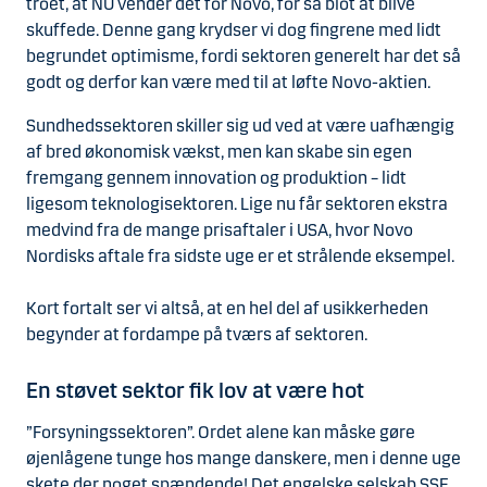
troet, at NU vender det for Novo, for så blot at blive
skuffede. Denne gang krydser vi dog fingrene med lidt
begrundet optimisme, fordi sektoren generelt har det så
godt og derfor kan være med til at løfte Novo-aktien.
Sundhedssektoren skiller sig ud ved at være uafhængig
af bred økonomisk vækst, men kan skabe sin egen
fremgang gennem innovation og produktion – lidt
ligesom teknologisektoren. Lige nu får sektoren ekstra
medvind fra de mange prisaftaler i USA, hvor Novo
Nordisks aftale fra sidste uge er et strålende eksempel.
Kort fortalt ser vi altså, at en hel del af usikkerheden
begynder at fordampe på tværs af sektoren.
En støvet sektor fik lov at være hot
”Forsyningssektoren”. Ordet alene kan måske gøre
øjenlågene tunge hos mange danskere, men i denne uge
skete der noget spændende! Det engelske selskab SSE