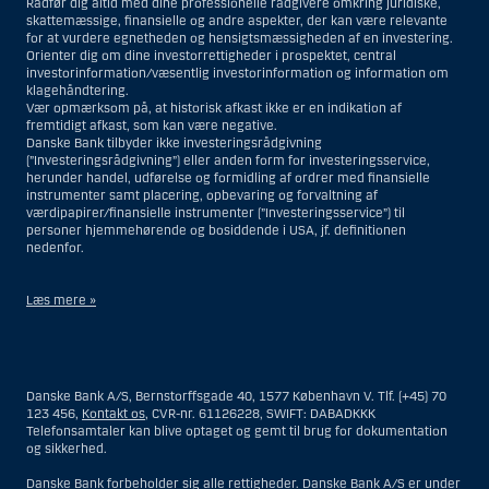
Rådfør dig altid med dine professionelle rådgivere omkring juridiske,
skattemæssige, finansielle og andre aspekter, der kan være relevante
for at vurdere egnetheden og hensigtsmæssigheden af en investering.
Orienter dig om dine investorrettigheder i prospektet, central
investorinformation/væsentlig investorinformation og information om
klagehåndtering.
Vær opmærksom på, at historisk afkast ikke er en indikation af
fremtidigt afkast, som kan være negative.
Danske Bank tilbyder ikke investeringsrådgivning
(”Investeringsrådgivning”) eller anden form for investeringsservice,
herunder handel, udførelse og formidling af ordrer med finansielle
instrumenter samt placering, opbevaring og forvaltning af
værdipapirer/finansielle instrumenter (”Investeringsservice”) til
personer hjemmehørende og bosiddende i USA, jf. definitionen
nedenfor.
Læs mere »
Materialet på denne hjemmeside er således ikke beregnet til at blive
distribueret til eller anvendt af personer hjemmehørende og
bosiddende i USA. Intet materiale på denne hjemmeside må fortolkes
Danske Bank A/S, Bernstorffsgade 40, 1577 København V. Tlf. (+45) 70
og opfattes som et tilbud om Investeringsrådgivning eller
123 456,
Kontakt os
, CVR-nr. 61126228, SWIFT: DABADKKK
Investeringsservice til en person hjemmehørende og bosiddende i USA.
Telefonsamtaler kan blive optaget og gemt til brug for dokumentation
og sikkerhed.
I forhold til Investeringsrådgivning skal en person hjemmehørende og
bosiddende i USA forstås som enhver af følgende:
Danske Bank forbeholder sig alle rettigheder. Danske Bank A/S er under