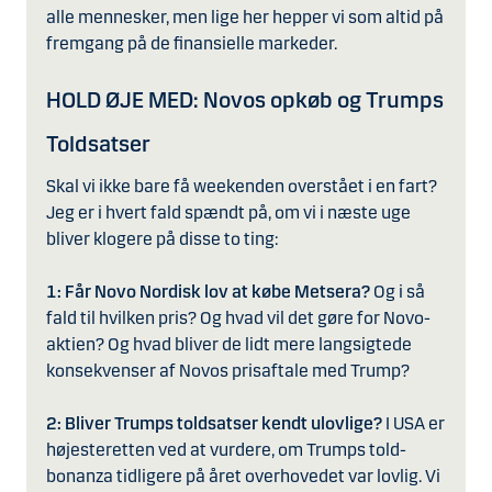
alle mennesker, men lige her hepper vi som altid på
fremgang på de finansielle markeder.
HOLD ØJE MED: Novos opkøb og Trumps
Toldsatser
Skal vi ikke bare få weekenden overstået i en fart?
Jeg er i hvert fald spændt på, om vi i næste uge
bliver klogere på disse to ting:
1: Får Novo Nordisk lov at købe Metsera?
Og i så
fald til hvilken pris? Og hvad vil det gøre for Novo-
aktien? Og hvad bliver de lidt mere langsigtede
konsekvenser af Novos prisaftale med Trump?
2: Bliver Trumps toldsatser kendt ulovlige?
I USA er
højesteretten ved at vurdere, om Trumps told-
bonanza tidligere på året overhovedet var lovlig. Vi