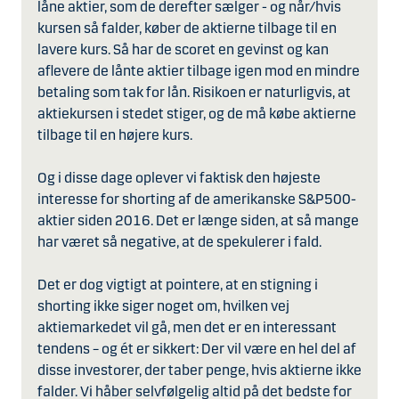
låne aktier, som de derefter sælger - og når/hvis
kursen så falder, køber de aktierne tilbage til en
lavere kurs. Så har de scoret en gevinst og kan
aflevere de lånte aktier tilbage igen mod en mindre
betaling som tak for lån. Risikoen er naturligvis, at
aktiekursen i stedet stiger, og de må købe aktierne
tilbage til en højere kurs.
Og i disse dage oplever vi faktisk den højeste
interesse for shorting af de amerikanske S&P500-
aktier siden 2016. Det er længe siden, at så mange
har været så negative, at de spekulerer i fald.
Det er dog vigtigt at pointere, at en stigning i
shorting ikke siger noget om, hvilken vej
aktiemarkedet vil gå, men det er en interessant
tendens – og ét er sikkert: Der vil være en hel del af
disse investorer, der taber penge, hvis aktierne ikke
falder. Vi håber selvfølgelig altid på det bedste for