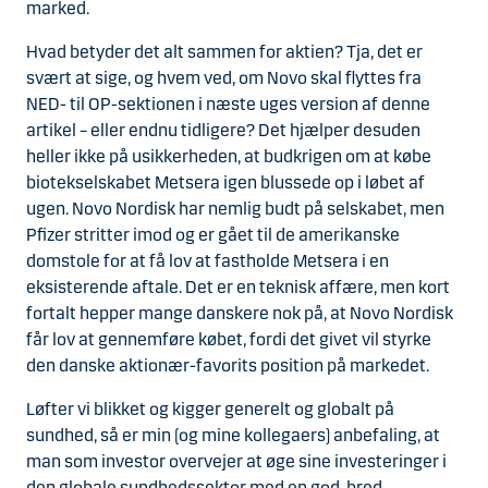
marked.
Hvad betyder det alt sammen for aktien? Tja, det er
svært at sige, og hvem ved, om Novo skal flyttes fra
NED- til OP-sektionen i næste uges version af denne
artikel – eller endnu tidligere? Det hjælper desuden
heller ikke på usikkerheden, at budkrigen om at købe
biotekselskabet Metsera igen blussede op i løbet af
ugen. Novo Nordisk har nemlig budt på selskabet, men
Pfizer stritter imod og er gået til de amerikanske
domstole for at få lov at fastholde Metsera i en
eksisterende aftale. Det er en teknisk affære, men kort
fortalt hepper mange danskere nok på, at Novo Nordisk
får lov at gennemføre købet, fordi det givet vil styrke
den danske aktionær-favorits position på markedet.
Løfter vi blikket og kigger generelt og globalt på
sundhed, så er min (og mine kollegaers) anbefaling, at
man som investor overvejer at øge sine investeringer i
den globale sundhedssektor med en god, bred