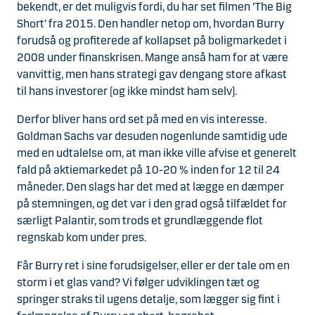
bekendt, er det muligvis fordi, du har set filmen ’The Big
Short’ fra 2015. Den handler netop om, hvordan Burry
forudså og profiterede af kollapset på boligmarkedet i
2008 under finanskrisen. Mange anså ham for at være
vanvittig, men hans strategi gav dengang store afkast
til hans investorer (og ikke mindst ham selv).
Derfor bliver hans ord set på med en vis interesse.
Goldman Sachs var desuden nogenlunde samtidig ude
med en udtalelse om, at man ikke ville afvise et generelt
fald på aktiemarkedet på 10-20 % inden for 12 til 24
måneder. Den slags har det med at lægge en dæmper
på stemningen, og det var i den grad også tilfældet for
særligt Palantir, som trods et grundlæggende flot
regnskab kom under pres.
Får Burry ret i sine forudsigelser, eller er der tale om en
storm i et glas vand? Vi følger udviklingen tæt og
springer straks til ugens detalje, som lægger sig fint i