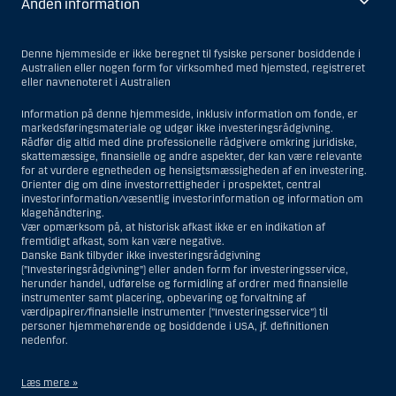
Anden information
Denne hjemmeside er ikke beregnet til fysiske personer bosiddende i
Australien eller nogen form for virksomhed med hjemsted, registreret
eller navnenoteret i Australien
Information på denne hjemmeside, inklusiv information om fonde, er
markedsføringsmateriale og udgør ikke investeringsrådgivning.
Rådfør dig altid med dine professionelle rådgivere omkring juridiske,
skattemæssige, finansielle og andre aspekter, der kan være relevante
for at vurdere egnetheden og hensigtsmæssigheden af en investering.
Orienter dig om dine investorrettigheder i prospektet, central
investorinformation/væsentlig investorinformation og information om
klagehåndtering.
Vær opmærksom på, at historisk afkast ikke er en indikation af
fremtidigt afkast, som kan være negative.
Danske Bank tilbyder ikke investeringsrådgivning
(”Investeringsrådgivning”) eller anden form for investeringsservice,
herunder handel, udførelse og formidling af ordrer med finansielle
instrumenter samt placering, opbevaring og forvaltning af
værdipapirer/finansielle instrumenter (”Investeringsservice”) til
personer hjemmehørende og bosiddende i USA, jf. definitionen
nedenfor.
Læs mere »