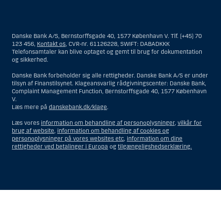
Materialet på denne hjemmeside er således ikke beregnet til at blive
distribueret til eller anvendt af personer hjemmehørende og
bosiddende i USA. Intet materiale på denne hjemmeside må fortolkes
Danske Bank A/S, Bernstorffsgade 40, 1577 København V. Tlf. (+45) 70
og opfattes som et tilbud om Investeringsrådgivning eller
123 456,
Kontakt os
, CVR-nr. 61126228, SWIFT: DABADKKK
Investeringsservice til en person hjemmehørende og bosiddende i USA.
Telefonsamtaler kan blive optaget og gemt til brug for dokumentation
og sikkerhed.
I forhold til Investeringsrådgivning skal en person hjemmehørende og
bosiddende i USA forstås som enhver af følgende:
Danske Bank forbeholder sig alle rettigheder. Danske Bank A/S er under
tilsyn af Finanstilsynet. Klageansvarlig rådgivningscenter: Danske Bank,
En fysisk person hjemmehørende og bosiddende i USA.
Complaint Management Function, Bernstorffsgade 40, 1577 København
V.
En virksomhed eller et interessentskab som er registreret eller
Læs mere på
danskebank.dk/klage
.
organiseret i USA, men som ikke er et offshore-rådgivningscenter
eller en anden form for repræsentation tilhørende en person
Læs vores
information om behandling af personoplysninger
,
vilkår for
hjemmehørende og bosiddende i USA, som har en gyldig
brug af website
,
information om behandling af cookies og
forretningsmæssig begrundelse for sit virke, og som varetager
personoplysninger på vores websites etc
,
information om dine
opgaver og reguleres som et forsikringsselskab eller en bank.
rettigheder ved betalinger i Europa
og
tilgængeligshedserklæring.
Et rådgivningscenter eller en repræsentation tilhørende et
udenlandsk selskab med base i USA.
En fond, hvor formueforvalteren er en person hjemmehørende og
bosiddende i USA, medmindre investeringsfuldmagten indehaves
eller deles med en person, som ikke er hjemmehørende og
Vis
Skjul
Show
Show
bosiddende i USA.
more
less
Et bo, hvor en person hjemmehørende og bosiddende i USA
rows:
rows:
fungerer som bobestyrer eller administrator, medmindre boet er