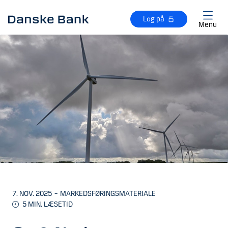
Gå til hovedindhold
Log på
Menu
7. NOV. 2025
–
MARKEDSFØRINGSMATERIALE
5
MIN. LÆSETID