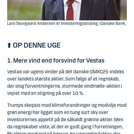
Lars Skovgaard Andersen er investeringsstrateg i Danske Bank.
⬆️ OP DENNE UGE
1. Mere vind end forsvind for Vestas
Vestas var ugens vinder på det danske OMXC25-indeks
over landets største aktier. Som følge af et regnskab,
der slog forventningerne, stormede vindmølle-aktien i
vejret med en stigning på over 10 %.
Trumps skepsis mod klimaforandringer og modvilje mod
grøn energi har ligget som en tung sort sky over
investorernes appetit på de såkaldt grønne aktier. Men
da regnskabet viste, at der er godt gang i forretningen,
fik aktien medvind på børsen. En væsentlig faktor, der