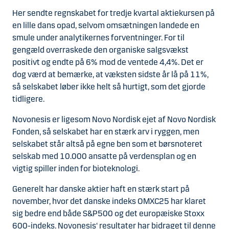
Her sendte regnskabet for tredje kvartal aktiekursen på
en lille dans opad, selvom omsætningen landede en
smule under analytikernes forventninger. For til
gengæld overraskede den organiske salgsvækst
positivt og endte på 6% mod de ventede 4,4%. Det er
dog værd at bemærke, at væksten sidste år lå på 11%,
så selskabet løber ikke helt så hurtigt, som det gjorde
tidligere.
Novonesis er ligesom Novo Nordisk ejet af Novo Nordisk
Fonden, så selskabet har en stærk arv i ryggen, men
selskabet står altså på egne ben som et børsnoteret
selskab med 10.000 ansatte på verdensplan og en
vigtig spiller inden for bioteknologi.
Generelt har danske aktier haft en stærk start på
november, hvor det danske indeks OMXC25 har klaret
sig bedre end både S&P500 og det europæiske Stoxx
600-indeks. Novonesis' resultater har bidraget til denne