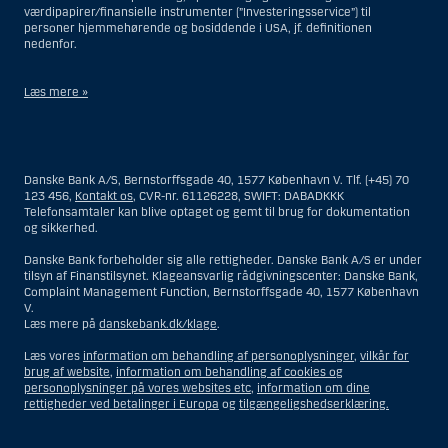
værdipapirer/finansielle instrumenter (”Investeringsservice”) til
personer hjemmehørende og bosiddende i USA, jf. definitionen
nedenfor.
Læs mere »
Materialet på denne hjemmeside er således ikke beregnet til at blive
distribueret til eller anvendt af personer hjemmehørende og
bosiddende i USA. Intet materiale på denne hjemmeside må fortolkes
Danske Bank A/S, Bernstorffsgade 40, 1577 København V. Tlf. (+45) 70
og opfattes som et tilbud om Investeringsrådgivning eller
123 456,
Kontakt os
, CVR-nr. 61126228, SWIFT: DABADKKK
Investeringsservice til en person hjemmehørende og bosiddende i USA.
Telefonsamtaler kan blive optaget og gemt til brug for dokumentation
og sikkerhed.
I forhold til Investeringsrådgivning skal en person hjemmehørende og
bosiddende i USA forstås som enhver af følgende:
Danske Bank forbeholder sig alle rettigheder. Danske Bank A/S er under
tilsyn af Finanstilsynet. Klageansvarlig rådgivningscenter: Danske Bank,
En fysisk person hjemmehørende og bosiddende i USA.
Complaint Management Function, Bernstorffsgade 40, 1577 København
V.
En virksomhed eller et interessentskab som er registreret eller
Læs mere på
danskebank.dk/klage
.
organiseret i USA, men som ikke er et offshore-rådgivningscenter
eller en anden form for repræsentation tilhørende en person
Læs vores
information om behandling af personoplysninger
,
vilkår for
hjemmehørende og bosiddende i USA, som har en gyldig
brug af website
,
information om behandling af cookies og
forretningsmæssig begrundelse for sit virke, og som varetager
personoplysninger på vores websites etc
,
information om dine
opgaver og reguleres som et forsikringsselskab eller en bank.
rettigheder ved betalinger i Europa
og
tilgængeligshedserklæring.
Et rådgivningscenter eller en repræsentation tilhørende et
udenlandsk selskab med base i USA.