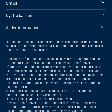
Om os
Nyt fra banken
Anden information
Denne hjemmeside er ikke beregnet til fysiske personer bosiddende i
Australien eller nogen form for virksomhed med hjemsted, registreret
eller navnenoteret i Australien
Information på denne hjemmeside, inklusiv information om fonde, er
markedsføringsmateriale og udgør ikke investeringsrådgivning.
Rådfør dig altid med dine professionelle rådgivere omkring juridiske,
skattemæssige, finansielle og andre aspekter, der kan være relevante
for at vurdere egnetheden og hensigtsmæssigheden af en investering.
Orienter dig om dine investorrettigheder i prospektet, central
investorinformation/væsentlig investorinformation og information om
klagehåndtering.
Vær opmærksom på, at historisk afkast ikke er en indikation af
fremtidigt afkast, som kan være negative.
Danske Bank tilbyder ikke investeringsrådgivning
(”Investeringsrådgivning”) eller anden form for investeringsservice,
herunder handel, udførelse og formidling af ordrer med finansielle
instrumenter samt placering, opbevaring og forvaltning af