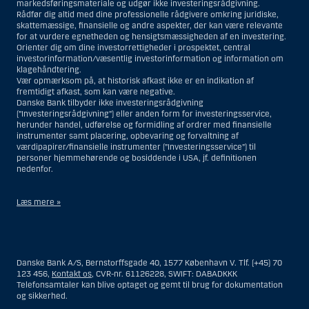
markedsføringsmateriale og udgør ikke investeringsrådgivning.
Rådfør dig altid med dine professionelle rådgivere omkring juridiske,
skattemæssige, finansielle og andre aspekter, der kan være relevante
for at vurdere egnetheden og hensigtsmæssigheden af en investering.
Orienter dig om dine investorrettigheder i prospektet, central
investorinformation/væsentlig investorinformation og information om
klagehåndtering.
Vær opmærksom på, at historisk afkast ikke er en indikation af
fremtidigt afkast, som kan være negative.
Danske Bank tilbyder ikke investeringsrådgivning
(”Investeringsrådgivning”) eller anden form for investeringsservice,
herunder handel, udførelse og formidling af ordrer med finansielle
instrumenter samt placering, opbevaring og forvaltning af
værdipapirer/finansielle instrumenter (”Investeringsservice”) til
personer hjemmehørende og bosiddende i USA, jf. definitionen
nedenfor.
Læs mere »
Materialet på denne hjemmeside er således ikke beregnet til at blive
distribueret til eller anvendt af personer hjemmehørende og
bosiddende i USA. Intet materiale på denne hjemmeside må fortolkes
Danske Bank A/S, Bernstorffsgade 40, 1577 København V. Tlf. (+45) 70
og opfattes som et tilbud om Investeringsrådgivning eller
123 456,
Kontakt os
, CVR-nr. 61126228, SWIFT: DABADKKK
Investeringsservice til en person hjemmehørende og bosiddende i USA.
Telefonsamtaler kan blive optaget og gemt til brug for dokumentation
og sikkerhed.
I forhold til Investeringsrådgivning skal en person hjemmehørende og