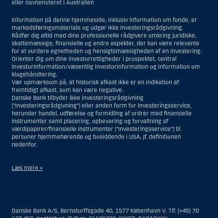
eller navnenoteret i Australien
Information på denne hjemmeside, inklusiv information om fonde, er
markedsføringsmateriale og udgør ikke investeringsrådgivning.
Rådfør dig altid med dine professionelle rådgivere omkring juridiske,
skattemæssige, finansielle og andre aspekter, der kan være relevante
for at vurdere egnetheden og hensigtsmæssigheden af en investering.
Orienter dig om dine investorrettigheder i prospektet, central
investorinformation/væsentlig investorinformation og information om
klagehåndtering.
Vær opmærksom på, at historisk afkast ikke er en indikation af
fremtidigt afkast, som kan være negative.
Danske Bank tilbyder ikke investeringsrådgivning
(”Investeringsrådgivning”) eller anden form for investeringsservice,
herunder handel, udførelse og formidling af ordrer med finansielle
instrumenter samt placering, opbevaring og forvaltning af
værdipapirer/finansielle instrumenter (”Investeringsservice”) til
personer hjemmehørende og bosiddende i USA, jf. definitionen
nedenfor.
Læs mere »
Materialet på denne hjemmeside er således ikke beregnet til at blive
distribueret til eller anvendt af personer hjemmehørende og
bosiddende i USA. Intet materiale på denne hjemmeside må fortolkes
Danske Bank A/S, Bernstorffsgade 40, 1577 København V. Tlf. (+45) 70
og opfattes som et tilbud om Investeringsrådgivning eller