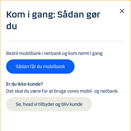
Gå til hovedindhold
Log på
Kom i gang: Sådan gør
Menu
du
Bestil mobilbank i netbank og kom nemt i gang
Sådan får du mobilbank
Er du ikke kunde?
Det skal du være for at bruge vores mobil- og netbank.
Se, hvad vi tilbyder og bliv kunde
MARKEDSFØRINGSMATERIALE
AI: Digital revolution