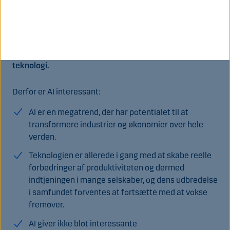
med vokseværk
Kunstig intelligens (AI) spreder sig som ringe i vandet
over hele verden, på tværs af sektorer og selskaber, og
megatrenden handler om andet og mere end avanceret
teknologi.
Derfor er AI interessant:
AI er en megatrend, der har potentialet til at
transformere industrier og økonomier over hele
verden.
Teknologien er allerede i gang med at skabe reelle
forbedringer af produktiviteten og dermed
indtjeningen i mange selskaber, og dens udbredelse
i samfundet forventes at fortsætte med at vokse
fremover.
AI giver ikke blot interessante