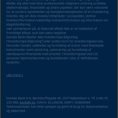
Rådfør dig altid med dine professionelle rådgivere omkring juridiske,
skattemæssige, finansielle og andre aspekter, der kan være relevante
for at vurdere egnetheden og hensigtsmæssigheden af en investering.
Orienter dig om dine investorrettigheder i prospektet, central
investorinformation/væsentlig investorinformation og information om
klagehåndtering.
Vær opmærksom på, at historisk afkast ikke er en indikation af
fremtidigt afkast, som kan være negative.
Danske Bank tilbyder ikke investeringsrådgivning
(”Investeringsrådgivning”) eller anden form for investeringsservice,
herunder handel, udførelse og formidling af ordrer med finansielle
instrumenter samt placering, opbevaring og forvaltning af
værdipapirer/finansielle instrumenter (”Investeringsservice”) til
personer hjemmehørende og bosiddende i USA, jf. definitionen
nedenfor.
Læs mere »
Materialet på denne hjemmeside er således ikke beregnet til at blive
distribueret til eller anvendt af personer hjemmehørende og
bosiddende i USA. Intet materiale på denne hjemmeside må fortolkes
Danske Bank A/S, Bernstorffsgade 40, 1577 København V. Tlf. (+45) 70
og opfattes som et tilbud om Investeringsrådgivning eller
123 456,
Kontakt os
, CVR-nr. 61126228, SWIFT: DABADKKK
Investeringsservice til en person hjemmehørende og bosiddende i USA.
Telefonsamtaler kan blive optaget og gemt til brug for dokumentation
og sikkerhed.
I forhold til Investeringsrådgivning skal en person hjemmehørende og
bosiddende i USA forstås som enhver af følgende: