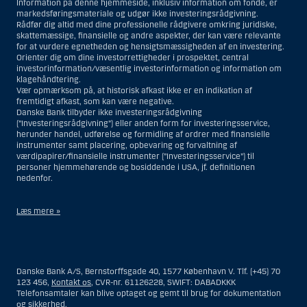
Information på denne hjemmeside, inklusiv information om fonde, er
markedsføringsmateriale og udgør ikke investeringsrådgivning.
Rådfør dig altid med dine professionelle rådgivere omkring juridiske,
skattemæssige, finansielle og andre aspekter, der kan være relevante
for at vurdere egnetheden og hensigtsmæssigheden af en investering.
Orienter dig om dine investorrettigheder i prospektet, central
investorinformation/væsentlig investorinformation og information om
klagehåndtering.
Vær opmærksom på, at historisk afkast ikke er en indikation af
fremtidigt afkast, som kan være negative.
Danske Bank tilbyder ikke investeringsrådgivning
(”Investeringsrådgivning”) eller anden form for investeringsservice,
herunder handel, udførelse og formidling af ordrer med finansielle
instrumenter samt placering, opbevaring og forvaltning af
værdipapirer/finansielle instrumenter (”Investeringsservice”) til
personer hjemmehørende og bosiddende i USA, jf. definitionen
nedenfor.
Læs mere »
Materialet på denne hjemmeside er således ikke beregnet til at blive
distribueret til eller anvendt af personer hjemmehørende og
bosiddende i USA. Intet materiale på denne hjemmeside må fortolkes
Danske Bank A/S, Bernstorffsgade 40, 1577 København V. Tlf. (+45) 70
og opfattes som et tilbud om Investeringsrådgivning eller
123 456,
Kontakt os
, CVR-nr. 61126228, SWIFT: DABADKKK
Investeringsservice til en person hjemmehørende og bosiddende i USA.
Telefonsamtaler kan blive optaget og gemt til brug for dokumentation
og sikkerhed.