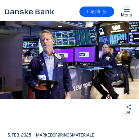
Gå til hovedindhold
Log på
Menu
Del
3. FEB. 2025
–
MARKEDSFØRINGSMATERIALE