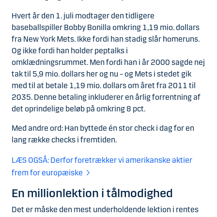
Hvert år den 1. juli modtager den tidligere
baseballspiller Bobby Bonilla omkring 1,19 mio. dollars
fra New York Mets. Ikke fordi han stadig slår homeruns.
Og ikke fordi han holder peptalks i
omklædningsrummet. Men fordi han i år 2000 sagde nej
tak til 5,9 mio. dollars her og nu – og Mets i stedet gik
med til at betale 1,19 mio. dollars om året fra 2011 til
2035. Denne betaling inkluderer en årlig forrentning af
det oprindelige beløb på omkring 8 pct.
Med andre ord: Han byttede én stor check i dag for en
lang række checks i fremtiden.
LÆS OGSÅ: Derfor foretrækker vi amerikanske aktier
frem for europæiske
En millionlektion i tålmodighed
Det er måske den mest underholdende lektion i rentes