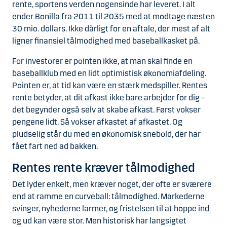
rente, sportens verden nogensinde har leveret. I alt
ender Bonilla fra 2011 til 2035 med at modtage næsten
30 mio. dollars. Ikke dårligt for en aftale, der mest af alt
ligner finansiel tålmodighed med baseballkasket på.
For investorer er pointen ikke, at man skal finde en
baseballklub med en lidt optimistisk økonomiafdeling.
Pointen er, at tid kan være en stærk medspiller. Rentes
rente betyder, at dit afkast ikke bare arbejder for dig –
det begynder også selv at skabe afkast. Først vokser
pengene lidt. Så vokser afkastet af afkastet. Og
pludselig står du med en økonomisk snebold, der har
fået fart ned ad bakken.
Rentes rente kræver tålmodighed
Det lyder enkelt, men kræver noget, der ofte er sværere
end at ramme en curveball: tålmodighed. Markederne
svinger, nyhederne larmer, og fristelsen til at hoppe ind
og ud kan være stor. Men historisk har langsigtet