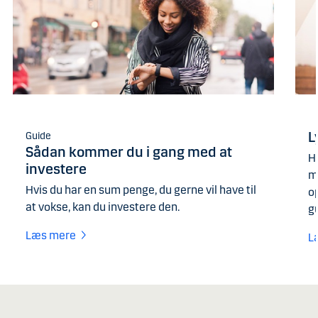
L
Guide
Sådan kommer du i gang med at
H
investere
m
Hvis du har en sum penge, du gerne vil have til
o
at vokse, kan du investere den.
gu
Læs mere
L