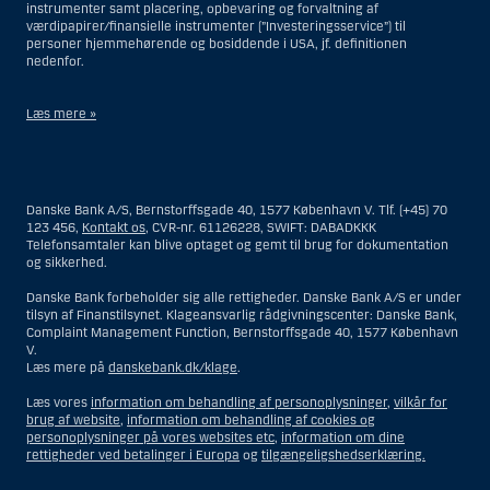
instrumenter samt placering, opbevaring og forvaltning af
værdipapirer/finansielle instrumenter (”Investeringsservice”) til
personer hjemmehørende og bosiddende i USA, jf. definitionen
nedenfor.
Læs mere »
Materialet på denne hjemmeside er således ikke beregnet til at blive
distribueret til eller anvendt af personer hjemmehørende og
bosiddende i USA. Intet materiale på denne hjemmeside må fortolkes
Danske Bank A/S, Bernstorffsgade 40, 1577 København V. Tlf. (+45) 70
og opfattes som et tilbud om Investeringsrådgivning eller
123 456,
Kontakt os
, CVR-nr. 61126228, SWIFT: DABADKKK
Investeringsservice til en person hjemmehørende og bosiddende i USA.
Telefonsamtaler kan blive optaget og gemt til brug for dokumentation
og sikkerhed.
I forhold til Investeringsrådgivning skal en person hjemmehørende og
bosiddende i USA forstås som enhver af følgende:
Danske Bank forbeholder sig alle rettigheder. Danske Bank A/S er under
tilsyn af Finanstilsynet. Klageansvarlig rådgivningscenter: Danske Bank,
En fysisk person hjemmehørende og bosiddende i USA.
Complaint Management Function, Bernstorffsgade 40, 1577 København
V.
En virksomhed eller et interessentskab som er registreret eller
Læs mere på
danskebank.dk/klage
.
organiseret i USA, men som ikke er et offshore-rådgivningscenter
eller en anden form for repræsentation tilhørende en person
Læs vores
information om behandling af personoplysninger
,
vilkår for
hjemmehørende og bosiddende i USA, som har en gyldig
brug af website
,
information om behandling af cookies og
forretningsmæssig begrundelse for sit virke, og som varetager
personoplysninger på vores websites etc
,
information om dine
opgaver og reguleres som et forsikringsselskab eller en bank.
rettigheder ved betalinger i Europa
og
tilgængeligshedserklæring.
Et rådgivningscenter eller en repræsentation tilhørende et