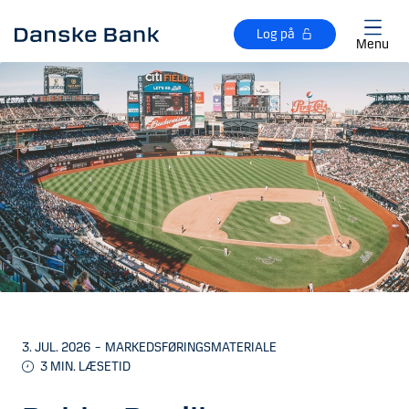
Gå til hovedindhold
Log på
Menu
3. JUL. 2026
–
MARKEDSFØRINGSMATERIALE
3 MIN. LÆSETID