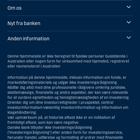
Om os
Nyt fra banken
Anden information
Denne hjemmeside er ikke beregnet til fysiske personer bosiddende i
Australien eller nogen form for virksomhed med hjemsted, registreret
eller navnenoteret i Australien
Information på denne hjemmeside, inklusiv information om fonde, er
markedsføringsmateriale og udgør ikke investeringsrådgivning.
Rådfør dig altid med dine professionelle rådgivere omkring juridiske,
skattemæssige, finansielle og andre aspekter, der kan være relevante
for at vurdere egnetheden og hensigtsmæssigheden af en investering.
Orienter dig om dine investorrettigheder i prospektet, central
investorinformation/væsentlig investorinformation og information om
klagehåndtering.
Vær opmærksom på, at historisk afkast ikke er en indikation af
fremtidigt afkast, som kan være negative.
Danske Bank tilbyder ikke investeringsrådgivning
(”Investeringsrådgivning”) eller anden form for investeringsservice,
herunder handel, udførelse og formidling af ordrer med finansielle