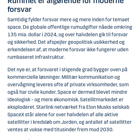
Rummet er afgørende for moderne
forsvar
Samtidig fylder forsvar mere og mere inden for temaet
space. De globale offentlige rumudgifter nåede omkring
135 mia. dollar i 2024, og over halvdelen gik til forsvar
og sikkerhed. Det afspejler geopolitisk usikkerhed og
erkendelsen af, at moderne forsvar ikke fungerer uden
rumbaseret infrastruktur.
Det nye er, at forsvaret i stigende grad bygger oven på
kommercielle løsninger. Militær kommunikation og
overvågning leveres ofte af private virksomheder, som
også har civile kunder. Space er dermed blevet mindre
ideologisk – og mere økonomisk. Satellitmarkedet er
eksploderet. Starlink netværket fra Elon Musks selskab
SpaceX står alene for over halvdelen af alle aktive
satellitter i kredsløb om Jorden, og antallet af satellitter
ventes at vokse med titusinder frem mod 2030.