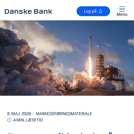
Gå til hovedindhold
Log på
Menu
8. MAJ. 2026
–
MARKEDSFØRINGSMATERIALE
4 MIN. LÆSETID