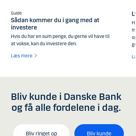
L
Guide
Sådan kommer du i gang med at
H
investere
m
Hvis du har en sum penge, du gerne vil have til
o
at vokse, kan du investere den.
gu
Læs mere
L
Bliv kunde i Danske Bank
og få alle fordelene i dag.
Bliv ringet op
Bliv kunde