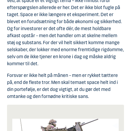
ved, at space er et vigtigt tema – ikke mindst fordi
efterspørgslen allerede er her. Det er ikke blot fugle på
taget. Space er ikke længere et eksperiment. Det er
blevet en forudsætning for både økonomi og sikkerhed.
Og for investorer er det ofte dér, de mest holdbare
afkast opstår – men det handler om at skelne mellem
støj og substans. For der vil helt sikkert komme mange
selskaber, der lokker med enorme fremtidige rigdomme,
selv om de ikke tjener en krone i dag og måske aldrig
kommer til det.
Forsvar er ikke helt på månen – men er rykket tættere
på, end de fleste tror. Men skal temaet space helt ind i
din portefølje, er det dog vigtigt, at du gør det med
omtanke og den fornødne kritiske sans.