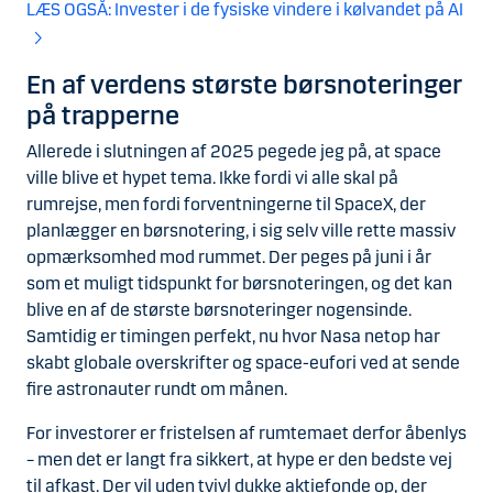
LÆS OGSÅ: Invester i de fysiske vindere i kølvandet på AI
En af verdens største børsnoteringer
på trapperne
Allerede i slutningen af 2025 pegede jeg på, at space
ville blive et hypet tema. Ikke fordi vi alle skal på
rumrejse, men fordi forventningerne til SpaceX, der
planlægger en børsnotering, i sig selv ville rette massiv
opmærksomhed mod rummet. Der peges på juni i år
som et muligt tidspunkt for børsnoteringen, og det kan
blive en af de største børsnoteringer nogensinde.
Samtidig er timingen perfekt, nu hvor Nasa netop har
skabt globale overskrifter og space-eufori ved at sende
fire astronauter rundt om månen.
For investorer er fristelsen af rumtemaet derfor åbenlys
– men det er langt fra sikkert, at hype er den bedste vej
til afkast. Der vil uden tvivl dukke aktiefonde op, der