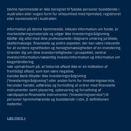
Denne hjemmeside er ikke beregnet til fysiske personer bosiddende i
Australien eller nogen form for virksomhed med hjemsted, registreret
eller navnenoteret i Australien
Information på denne hjemmeside, inklusiv information om fonde, er
markedsføringsmateriale og udgør ikke investeringsrådgivning.
Rådfør dig altid med dine professionelle rådgivere omkring juridiske,
skattemæssige, finansielle og andre aspekter, der kan være relevante
for at vurdere egnetheden og hensigtsmæssigheden af en investering.
Orienter dig om dine investorrettigheder i prospektet, central
investorinformation/væsentlig investorinformation og information om
klagehåndtering.
Vær opmærksom på, at historisk afkast ikke er en indikation af
fremtidigt afkast, som kan være negative.
Danske Bank tilbyder ikke investeringsrådgivning
(”Investeringsrådgivning”) eller anden form for investeringsservice,
herunder handel, udførelse og formidling af ordrer med finansielle
instrumenter samt placering, opbevaring og forvaltning af
værdipapirer/finansielle instrumenter (”Investeringsservice”) til
personer hjemmehørende og bosiddende i USA, jf. definitionen
nedenfor.
Læs mere »
Materialet på denne hjemmeside er således ikke beregnet til at blive