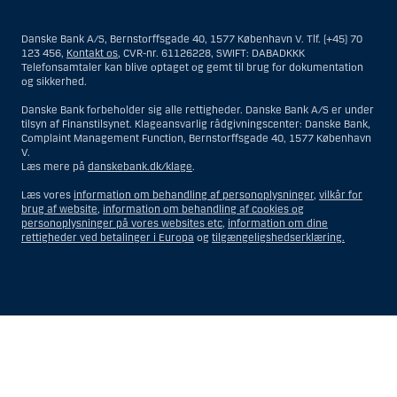
distribueret til eller anvendt af personer hjemmehørende og
bosiddende i USA. Intet materiale på denne hjemmeside må fortolkes
Danske Bank A/S, Bernstorffsgade 40, 1577 København V. Tlf. (+45) 70
og opfattes som et tilbud om Investeringsrådgivning eller
123 456,
Kontakt os
, CVR-nr. 61126228, SWIFT: DABADKKK
Investeringsservice til en person hjemmehørende og bosiddende i USA.
Telefonsamtaler kan blive optaget og gemt til brug for dokumentation
og sikkerhed.
I forhold til Investeringsrådgivning skal en person hjemmehørende og
bosiddende i USA forstås som enhver af følgende:
Danske Bank forbeholder sig alle rettigheder. Danske Bank A/S er under
tilsyn af Finanstilsynet. Klageansvarlig rådgivningscenter: Danske Bank,
En fysisk person hjemmehørende og bosiddende i USA.
Complaint Management Function, Bernstorffsgade 40, 1577 København
V.
En virksomhed eller et interessentskab som er registreret eller
Læs mere på
danskebank.dk/klage
.
organiseret i USA, men som ikke er et offshore-rådgivningscenter
eller en anden form for repræsentation tilhørende en person
Læs vores
information om behandling af personoplysninger
,
vilkår for
hjemmehørende og bosiddende i USA, som har en gyldig
brug af website
,
information om behandling af cookies og
forretningsmæssig begrundelse for sit virke, og som varetager
personoplysninger på vores websites etc
,
information om dine
opgaver og reguleres som et forsikringsselskab eller en bank.
rettigheder ved betalinger i Europa
og
tilgængeligshedserklæring.
Et rådgivningscenter eller en repræsentation tilhørende et
udenlandsk selskab med base i USA.
En fond, hvor formueforvalteren er en person hjemmehørende og
bosiddende i USA, medmindre investeringsfuldmagten indehaves
eller deles med en person, som ikke er hjemmehørende og
Vis
Skjul
Show
Show
bosiddende i USA.
more
less
Et bo, hvor en person hjemmehørende og bosiddende i USA
rows:
rows:
fungerer som bobestyrer eller administrator, medmindre boet er
All
All
underlagt udenlandsk lov, og investeringsfuldmagten indehaves