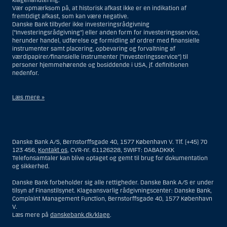
klagehåndtering.
Vær opmærksom på, at historisk afkast ikke er en indikation af
fremtidigt afkast, som kan være negative.
Danske Bank tilbyder ikke investeringsrådgivning
(”Investeringsrådgivning”) eller anden form for investeringsservice,
herunder handel, udførelse og formidling af ordrer med finansielle
instrumenter samt placering, opbevaring og forvaltning af
værdipapirer/finansielle instrumenter (”Investeringsservice”) til
personer hjemmehørende og bosiddende i USA, jf. definitionen
nedenfor.
Læs mere »
Materialet på denne hjemmeside er således ikke beregnet til at blive
distribueret til eller anvendt af personer hjemmehørende og
bosiddende i USA. Intet materiale på denne hjemmeside må fortolkes
Danske Bank A/S, Bernstorffsgade 40, 1577 København V. Tlf. (+45) 70
og opfattes som et tilbud om Investeringsrådgivning eller
123 456,
Kontakt os
, CVR-nr. 61126228, SWIFT: DABADKKK
Investeringsservice til en person hjemmehørende og bosiddende i USA.
Telefonsamtaler kan blive optaget og gemt til brug for dokumentation
og sikkerhed.
I forhold til Investeringsrådgivning skal en person hjemmehørende og
bosiddende i USA forstås som enhver af følgende:
Danske Bank forbeholder sig alle rettigheder. Danske Bank A/S er under
tilsyn af Finanstilsynet. Klageansvarlig rådgivningscenter: Danske Bank,
En fysisk person hjemmehørende og bosiddende i USA.
Complaint Management Function, Bernstorffsgade 40, 1577 København
V.
En virksomhed eller et interessentskab som er registreret eller
Læs mere på
danskebank.dk/klage
.
organiseret i USA, men som ikke er et offshore-rådgivningscenter
eller en anden form for repræsentation tilhørende en person