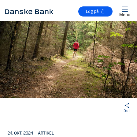
Gå til hovedindhold
Log på
Menu
Del
24. OKT. 2024
–
ARTIKEL