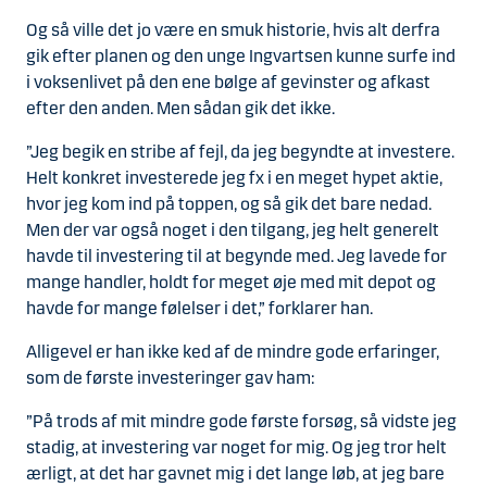
Og så ville det jo være en smuk historie, hvis alt derfra
gik efter planen og den unge Ingvartsen kunne surfe ind
i voksenlivet på den ene bølge af gevinster og afkast
efter den anden. Men sådan gik det ikke.
”Jeg begik en stribe af fejl, da jeg begyndte at investere.
Helt konkret investerede jeg fx i en meget hypet aktie,
hvor jeg kom ind på toppen, og så gik det bare nedad.
Men der var også noget i den tilgang, jeg helt generelt
havde til investering til at begynde med. Jeg lavede for
mange handler, holdt for meget øje med mit depot og
havde for mange følelser i det,” forklarer han.
Alligevel er han ikke ked af de mindre gode erfaringer,
som de første investeringer gav ham:
”På trods af mit mindre gode første forsøg, så vidste jeg
stadig, at investering var noget for mig. Og jeg tror helt
ærligt, at det har gavnet mig i det lange løb, at jeg bare