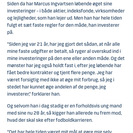
Siden da har Marcus Ingvartsen løbende øget sine
investeringer – i både aktier, indeksfonde, virksomheder
og lejligheder, som han lejer ud. Men han har hele tiden
fulgt et sæt faste regler for den måde, han investerer
på.
”Siden jeg var 21 år, har jeg gjort det sådan, at når alle
mine faste udgifter er betalt, så ryger al overskud ind i
mine investeringer på den ene eller anden måde. Og det
mønster har jeg også holdt fast i, efter jeg løbende har
fået bedre kontrakter og tjent flere penge. Jeg har
været forsigtig med ikke at øge mit forbrug, så jeg i
stedet har kunnet øge andelen af de penge, jeg
investerer,” forklarer han.
Og selvom han i dag stadig er en forholdsvis ung mand
med sine nu 28 år, så kigger han allerede nu frem mod,
hvad der skal ske efter fodboldkarrieren.
”Det har hele tiden været mit mål at gøre mig selv