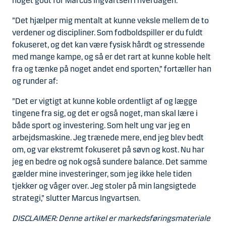
noget godt for Marcus Ingvartsen i hverdagen.
”Det hjælper mig mentalt at kunne veksle mellem de to
verdener og discipliner. Som fodboldspiller er du fuldt
fokuseret, og det kan være fysisk hårdt og stressende
med mange kampe, og så er det rart at kunne koble helt
fra og tænke på noget andet end sporten,” fortæller han
og runder af:
”Det er vigtigt at kunne koble ordentligt af og lægge
tingene fra sig, og det er også noget, man skal lære i
både sport og investering. Som helt ung var jeg en
arbejdsmaskine. Jeg trænede mere, end jeg blev bedt
om, og var ekstremt fokuseret på søvn og kost. Nu har
jeg en bedre og nok også sundere balance. Det samme
gælder mine investeringer, som jeg ikke hele tiden
tjekker og våger over. Jeg stoler på min langsigtede
strategi,” slutter Marcus Ingvartsen.
DISCLAIMER: Denne artikel er markedsføringsmateriale