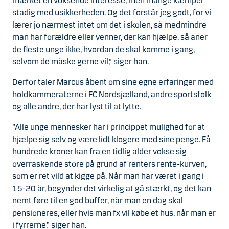
mærket en voksende interesse, men mange kæmper
stadig med usikkerheden. Og det forstår jeg godt, for vi
lærer jo nærmest intet om det i skolen, så medmindre
man har forældre eller venner, der kan hjælpe, så aner
de fleste unge ikke, hvordan de skal komme i gang,
selvom de måske gerne vil,” siger han.
Derfor taler Marcus åbent om sine egne erfaringer med
holdkammeraterne i FC Nordsjælland, andre sportsfolk
og alle andre, der har lyst til at lytte.
”Alle unge mennesker har i princippet mulighed for at
hjælpe sig selv og være lidt klogere med sine penge. Få
hundrede kroner kan fra en tidlig alder vokse sig
overraskende store på grund af renters rente-kurven,
som er ret vild at kigge på. Når man har været i gang i
15-20 år, begynder det virkelig at gå stærkt, og det kan
nemt føre til en god buffer, når man en dag skal
pensioneres, eller hvis man fx vil købe et hus, når man er
i fyrrerne,” siger han.