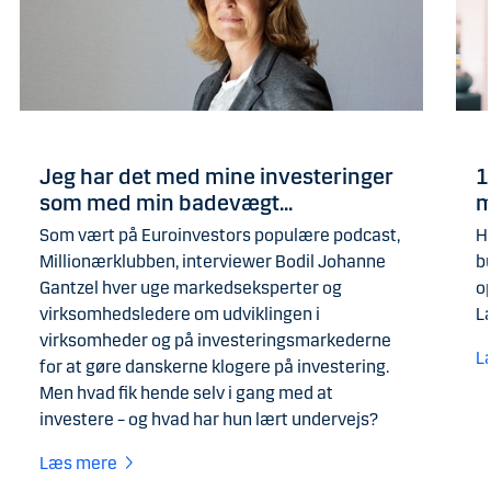
Jeg har det med mine investeringer
1
som med min badevægt...
m
Som vært på Euroinvestors populære podcast,
H
Millionærklubben, interviewer Bodil Johanne
b
Gantzel hver uge markedseksperter og
o
virksomhedsledere om udviklingen i
L
virksomheder og på investeringsmarkederne
L
for at gøre danskerne klogere på investering.
Men hvad fik hende selv i gang med at
investere – og hvad har hun lært undervejs?
Læs mere