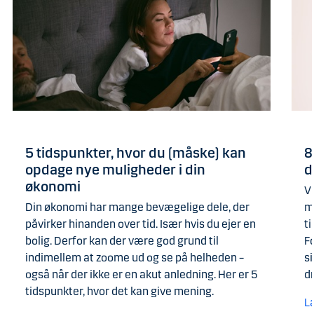
5 tidspunkter, hvor du (måske) kan
8
opdage nye muligheder i din
d
økonomi
V
Din økonomi har mange bevægelige dele, der
m
påvirker hinanden over tid. Især hvis du ejer en
t
bolig. Derfor kan der være god grund til
F
indimellem at zoome ud og se på helheden –
si
også når der ikke er en akut anledning. Her er 5
d
tidspunkter, hvor det kan give mening.
L