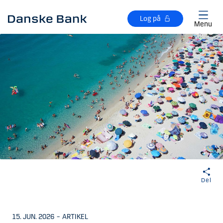
Gå til hovedindhold
Log på
Menu
Del
15. JUN. 2026
–
ARTIKEL