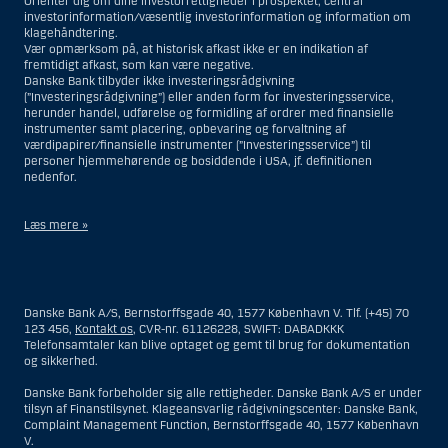
Orienter dig om dine investorrettigheder i prospektet, central
investorinformation/væsentlig investorinformation og information om
klagehåndtering.
Vær opmærksom på, at historisk afkast ikke er en indikation af
fremtidigt afkast, som kan være negative.
Danske Bank tilbyder ikke investeringsrådgivning
(”Investeringsrådgivning”) eller anden form for investeringsservice,
herunder handel, udførelse og formidling af ordrer med finansielle
instrumenter samt placering, opbevaring og forvaltning af
værdipapirer/finansielle instrumenter (”Investeringsservice”) til
personer hjemmehørende og bosiddende i USA, jf. definitionen
nedenfor.
Læs mere »
Materialet på denne hjemmeside er således ikke beregnet til at blive
distribueret til eller anvendt af personer hjemmehørende og
bosiddende i USA. Intet materiale på denne hjemmeside må fortolkes
Danske Bank A/S, Bernstorffsgade 40, 1577 København V. Tlf. (+45) 70
og opfattes som et tilbud om Investeringsrådgivning eller
123 456,
Kontakt os
, CVR-nr. 61126228, SWIFT: DABADKKK
Investeringsservice til en person hjemmehørende og bosiddende i USA.
Telefonsamtaler kan blive optaget og gemt til brug for dokumentation
og sikkerhed.
I forhold til Investeringsrådgivning skal en person hjemmehørende og
bosiddende i USA forstås som enhver af følgende:
Danske Bank forbeholder sig alle rettigheder. Danske Bank A/S er under
tilsyn af Finanstilsynet. Klageansvarlig rådgivningscenter: Danske Bank,
En fysisk person hjemmehørende og bosiddende i USA.
Complaint Management Function, Bernstorffsgade 40, 1577 København
V.
En virksomhed eller et interessentskab som er registreret eller