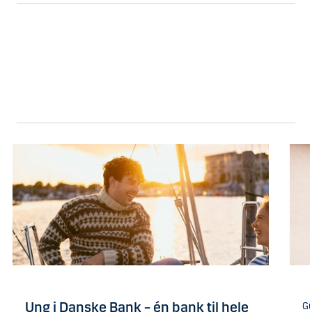
Ung i Danske Bank – én bank til hele
G