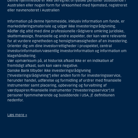
Denne hjemmeside er ikke beregnet til fysiske personer bosiddende i
Australien eller nogen form for virksomhed med hjemsted, registreret
eller navnenoteret i Australien
Information på denne hjemmeside, inklusiv information om fonde, er
markedsføringsmateriale og udgør ikke investeringsrådgivning.
Rådfør dig altid med dine professionelle rådgivere omkring juridiske,
skattemæssige, finansielle og andre aspekter, der kan være relevante
for at vurdere egnetheden og hensigtsmæssigheden af en investering.
Orienter dig om dine investorrettigheder i prospektet, central
investorinformation/væsentlig investorinformation og information om
klagehåndtering.
Vær opmærksom på, at historisk afkast ikke er en indikation af
fremtidigt afkast, som kan være negative.
Danske Bank tilbyder ikke investeringsrådgivning
(”Investeringsrådgivning”) eller anden form for investeringsservice,
herunder handel, udførelse og formidling af ordrer med finansielle
instrumenter samt placering, opbevaring og forvaltning af
værdipapirer/finansielle instrumenter (”Investeringsservice”) til
personer hjemmehørende og bosiddende i USA, jf. definitionen
nedenfor.
Læs mere »
Materialet på denne hjemmeside er således ikke beregnet til at blive
distribueret til eller anvendt af personer hjemmehørende og