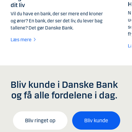
H
dit liv
Nå
Vil du have en bank, der ser mere end kroner
ud
og ører? En bank, der ser det liv, du lever bag
s
tallene? Det gør Danske Bank.
fl
Læs mere
L
Bliv kunde i Danske Bank
og få alle fordelene i dag.
Bliv ringet op
Bliv kunde