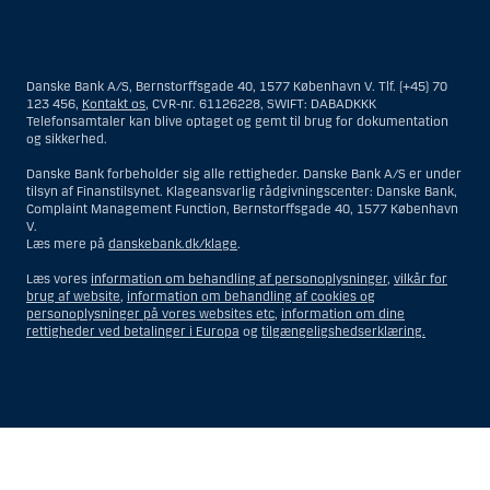
Materialet på denne hjemmeside er således ikke beregnet til at blive
distribueret til eller anvendt af personer hjemmehørende og
bosiddende i USA. Intet materiale på denne hjemmeside må fortolkes
Danske Bank A/S, Bernstorffsgade 40, 1577 København V. Tlf. (+45) 70
og opfattes som et tilbud om Investeringsrådgivning eller
123 456,
Kontakt os
, CVR-nr. 61126228, SWIFT: DABADKKK
Investeringsservice til en person hjemmehørende og bosiddende i USA.
Telefonsamtaler kan blive optaget og gemt til brug for dokumentation
og sikkerhed.
I forhold til Investeringsrådgivning skal en person hjemmehørende og
bosiddende i USA forstås som enhver af følgende:
Danske Bank forbeholder sig alle rettigheder. Danske Bank A/S er under
tilsyn af Finanstilsynet. Klageansvarlig rådgivningscenter: Danske Bank,
En fysisk person hjemmehørende og bosiddende i USA.
Complaint Management Function, Bernstorffsgade 40, 1577 København
V.
En virksomhed eller et interessentskab som er registreret eller
Læs mere på
danskebank.dk/klage
.
organiseret i USA, men som ikke er et offshore-rådgivningscenter
eller en anden form for repræsentation tilhørende en person
Læs vores
information om behandling af personoplysninger
,
vilkår for
hjemmehørende og bosiddende i USA, som har en gyldig
brug af website
,
information om behandling af cookies og
forretningsmæssig begrundelse for sit virke, og som varetager
personoplysninger på vores websites etc
,
information om dine
opgaver og reguleres som et forsikringsselskab eller en bank.
rettigheder ved betalinger i Europa
og
tilgængeligshedserklæring.
Et rådgivningscenter eller en repræsentation tilhørende et
udenlandsk selskab med base i USA.
En fond, hvor formueforvalteren er en person hjemmehørende og
bosiddende i USA, medmindre investeringsfuldmagten indehaves
eller deles med en person, som ikke er hjemmehørende og
Vis
Skjul
Show
Show
bosiddende i USA.
more
less
Et bo, hvor en person hjemmehørende og bosiddende i USA