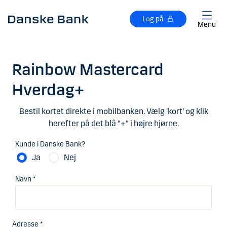
Gå til hovedindhold
Log på
Menu
Rainbow Mastercard
Hverdag+
Bestil kortet direkte i mobilbanken. Vælg ’kort’ og klik
herefter på det blå ”+” i højre hjørne.
Kunde i Danske Bank?
Ja
Nej
Navn *
Adresse *