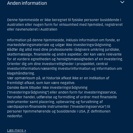
Anden information
Denne hjemmeside er ikke beregnet til fysiske personer bosiddende i
Australien eller nogen form for virksomhed med hjemsted, registreret
eller navnenoteret i Australien
Information på denne hjemmeside, inklusiv information om fonde, er
markedsføringsmateriale og udgør ikke investeringsrådgivning.
Rådfør dig altid med dine professionelle rådgivere omkring juridiske,
skattemæssige, finansielle og andre aspekter, der kan være relevante
for at vurdere egnetheden og hensigtsmæssigheden af en investering.
Orienter dig om dine investorrettigheder i prospektet, central
investorinformation/væsentlig investorinformation og information om
klagehåndtering.
Vær opmærksom på, at historisk afkast ikke er en indikation af
fremtidigt afkast, som kan være negative.
Danske Bank tilbyder ikke investeringsrådgivning
(”Investeringsrådgivning”) eller anden form for investeringsservice,
herunder handel, udførelse og formidling af ordrer med finansielle
instrumenter samt placering, opbevaring og forvaltning af
værdipapirer/finansielle instrumenter (”Investeringsservice”) til
personer hjemmehørende og bosiddende i USA, jf. definitionen
nedenfor.
Læs mere »