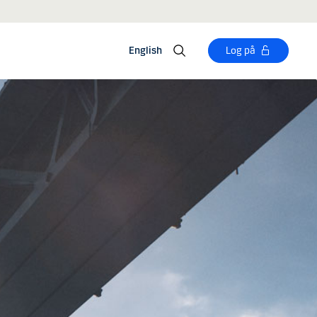
English
Log på