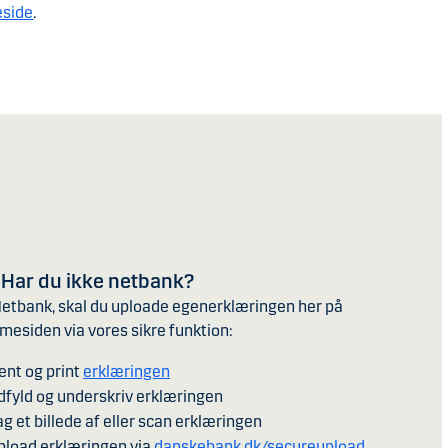
eside
.
Har du ikke netbank?
Netbank, skal du uploade egenerklæringen her på
esiden via vores sikre funktion:
ent og print
erklæringen
dfyld og underskriv erklæringen
ag et billede af eller scan erklæringen
pload erklæringen via
danskebank.dk/secureupload