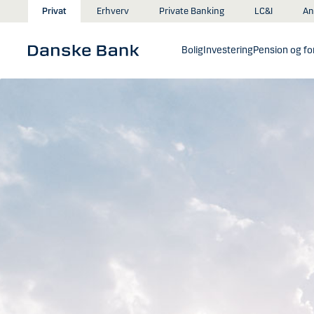
Gå til hovedindhold
An
Privat
Erhverv
Private Banking
LC&I
Bolig
Investering
Pension og for