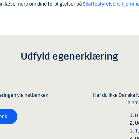
an læse mere om dine forpligtelser på
Skattestyrelsens hjemm
Udfyld egenerklæring
æringen via netbanken:
Har du ikke Danske 
hjemm
H
bank
U
T
U