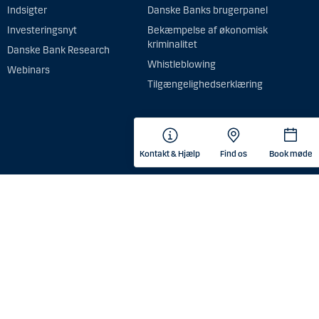
Indsigter
Danske Banks brugerpanel
Investeringsnyt
Bekæmpelse af økonomisk
kriminalitet
Danske Bank Research
Whistleblowing
Webinars
Tilgængelighedserklæring
Kontakt & Hjælp
Find os
Book møde
ksomhed med hjemsted, registreret eller navnenoteret i Australien
kke investeringsrådgivning.
re aspekter, der kan være relevante for at vurdere egnetheden og
formation og information om klagehåndtering.
ringsservice, herunder handel, udførelse og formidling af ordrer med
ter (”Investeringsservice”) til personer hjemmehørende og