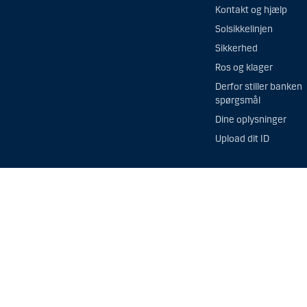
Kontakt og hjælp
Solsikkelinjen
Sikkerhed
Ros og klager
Derfor stiller banken
spørgsmål
Dine oplysninger
Upload dit ID
Denne hjemmeside er ikk
Information på denne hj
Rådfør dig altid med di
hensigtsmæssigheden af
Orienter dig om dine in
Vær opmærksom på, at his
Danske Bank tilbyder ikk
finansielle instrumente
bosiddende i USA, jf. de