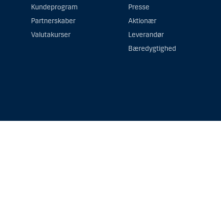
Kundeprogram
Presse
Partnerskaber
Aktionær
Valutakurser
Leverandør
Bæredygtighed
e beregnet til fysiske personer bosiddende i Australien eller nogen form for vir
emmeside, inklusiv information om fonde, er markedsføringsmateriale og udgør i
ne professionelle rådgivere omkring juridiske, skattemæssige, finansielle og and
 en investering.
vestorrettigheder i prospektet, central investorinformation/væsentlig investorin
torisk afkast ikke er en indikation af fremtidigt afkast, som kan være negative.
e investeringsrådgivning (”Investeringsrådgivning”) eller anden form for investe
r samt placering, opbevaring og forvaltning af værdipapirer/finansielle instrumen
finitionen nedenfor.