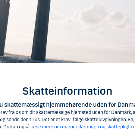
Skatteinformation
du skattemæssigt hjemmehørende uden for Danm
 brev fra os om dit skattemæssige hjemsted uden for Danmark, s
g sende den til os. Det er et krav ifølge skattelovgivningen. Se
r. Du kan også
læse mere om egenerklæringen og skattepligt i 