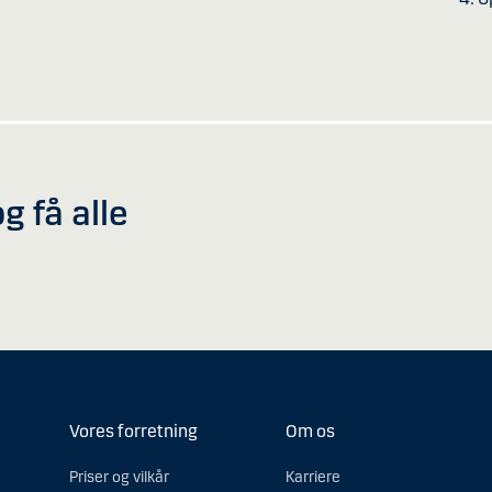
g få alle
Vores forretning
Om os
Priser og vilkår
Karriere