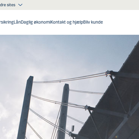
dre sites
sikring
Lån
Daglig økonomi
Kontakt og hjælp
Bliv kunde