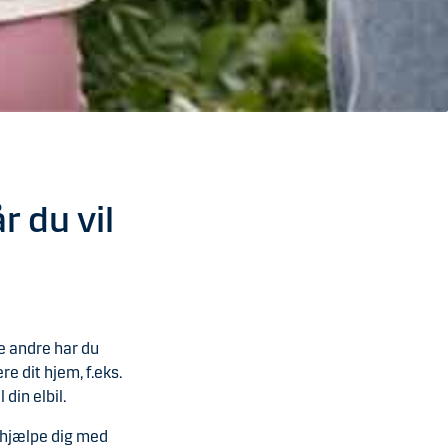
r du vil
g
e andre har du
e dit hjem, f.eks.
din elbil.
 hjælpe dig med