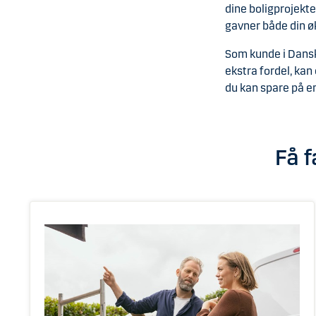
dine boligprojekte
gavner både din øk
Som kunde i Dansk
ekstra fordel, kan
du kan spare på en
Få f