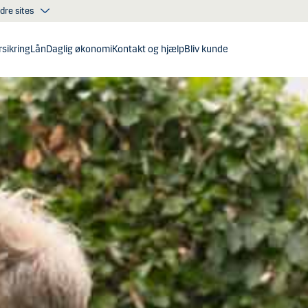
dre sites
sikring
Lån
Daglig økonomi
Kontakt og hjælp
Bliv kunde