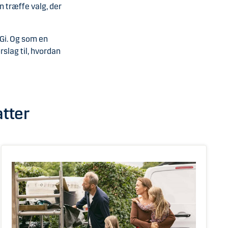
n træffe valg, der
Gi. Og som en
rslag til, hvordan
atter