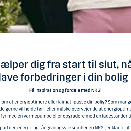
ælper dig fra start til slut, nå
lave forbedringer i din boli
Få inspiration og fordele med NRGi
 om at energioptimere eller klimatilpasse din bolig? Som mang
u gerne vil holde tør - eller måske overvejer du at energioptimer
t fyr med en varmepumpe eller opgradere med en ladestander til 
artner, energi- og rådgivningsvirksomheden NRGi, er klar til at