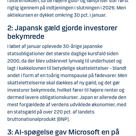
råvarerisikoen, så de højere guld- og sølvpriser slår først
rigtig igennem på indtjeningen i slutningen i 2026. Men
aktiekursen er dykket omkring 30 pct. i januar.
2: Japansk gæld gjorde investorer
bekymrede
I løbet af januar oplevede 30-årige japanske
statsobligationer det største daglige kursfald siden
2000, da der blev udskrevet lynvalg til underhuset og
lagt i kakkelovnen til betydelige skattelettelser – blandt
andet i form af en toårig momspause på fødevarer. Men
skattelettelserne skal dækkes af ny gæld, og det gør
investorer bekymrede, hvilket fører til højere renter og
dermed lavere obligationskurser. Japan er allerede den
mest forgældede af verdens udviklede økonomier, med
en statsgæld på over 220 pct. af landets
bruttonationalprodukt (BNP).
3: AI-spøgelse gav Microsoft en på