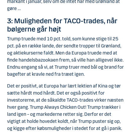
markant i januar, selv om de intet har med Grønland at
gøre …
3: Muligheden for TACO-trades, når
bølgerne går højt
Trump truede med 10 pct. told, som kunne stige til 25
pct. på en række lande, der sendte tropper til Grønland,
og aktiekurserne faldt. Men da Europa truede med at
finde handelsbazookaen frem, så ville han alligevel ikke.
Endnu engang så vi, at Trump truer med bål og brand for
bagefter at kravle ned fra træet igen.
Det er positivt, at Europa har lært lektien af Kina og tør
sætte hårdt mod hårdt. Det er også positivt for
investorerne, at de såkaldte TACO-trades virker næsten
hver gang. Trump Always Chicken Out! Trump trækker i
land igen – og markederne retter sig. Derfor er det
vigtigt at holde hovedet koldt, når Trump puster sig op,
og kigge efter købsmuligheder i stedet for at gå i panik.