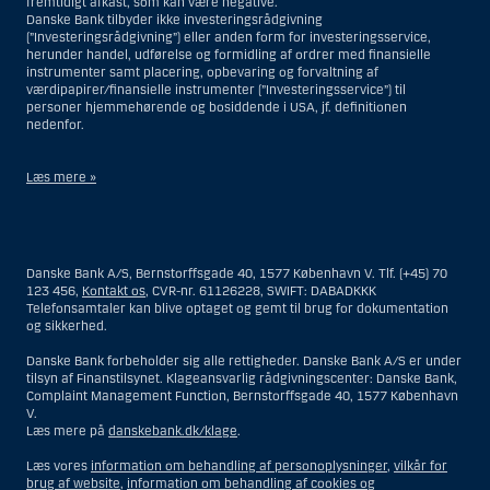
fremtidigt afkast, som kan være negative.
Danske Bank tilbyder ikke investeringsrådgivning
(”Investeringsrådgivning”) eller anden form for investeringsservice,
herunder handel, udførelse og formidling af ordrer med finansielle
instrumenter samt placering, opbevaring og forvaltning af
værdipapirer/finansielle instrumenter (”Investeringsservice”) til
personer hjemmehørende og bosiddende i USA, jf. definitionen
nedenfor.
Læs mere »
Materialet på denne hjemmeside er således ikke beregnet til at blive
distribueret til eller anvendt af personer hjemmehørende og
bosiddende i USA. Intet materiale på denne hjemmeside må fortolkes
Danske Bank A/S, Bernstorffsgade 40, 1577 København V. Tlf. (+45) 70
og opfattes som et tilbud om Investeringsrådgivning eller
123 456,
Kontakt os
, CVR-nr. 61126228, SWIFT: DABADKKK
Investeringsservice til en person hjemmehørende og bosiddende i USA.
Telefonsamtaler kan blive optaget og gemt til brug for dokumentation
og sikkerhed.
I forhold til Investeringsrådgivning skal en person hjemmehørende og
bosiddende i USA forstås som enhver af følgende:
Danske Bank forbeholder sig alle rettigheder. Danske Bank A/S er under
tilsyn af Finanstilsynet. Klageansvarlig rådgivningscenter: Danske Bank,
En fysisk person hjemmehørende og bosiddende i USA.
Complaint Management Function, Bernstorffsgade 40, 1577 København
V.
En virksomhed eller et interessentskab som er registreret eller
Læs mere på
danskebank.dk/klage
.
organiseret i USA, men som ikke er et offshore-rådgivningscenter
eller en anden form for repræsentation tilhørende en person
Læs vores
information om behandling af personoplysninger
,
vilkår for
hjemmehørende og bosiddende i USA, som har en gyldig
brug af website
,
information om behandling af cookies og