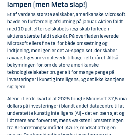
lampen (men Meta slap!)
Et af verdens største selskaber, amerikanske Microsoft,
havde en forfærdelig afslutning på januar. Aktien faldt
med 10 pct. efter selskabets regnskab forleden –
aktiens største fald i seks år. På overfladen leverede
Microsoft ellers fine tal for både omsætning og
indtjening, men igen er det AI-spøgelset, der skaber
ravage, ligesom vi oplevede tilbage i efteråret. Altså
bekymringen for, om de store amerikanske
teknologiselskaber bruger alt for mange penge på
investeringer i kunstig intelligens, og det ikke kan tjene
sig hjem.
Alene i fjerde kvartal af 2025 brugte Microsoft 37,5 mia.
dollars på investeringer i blandt andet datacentre til at
understøtte kunstig intelligens (AI) – det en pæn sjat og
lidt mere end forventet, mens væksten i omsætningen
fra AI-forretningsområdet (Azure) modsat aftog en
anelse. Den kombination bryder investorerne sig