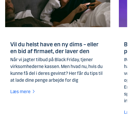
Vil du helst have en ny dims – eller
B
en bid af firmaet, der laver den
p
Når vi jagter tilbud på Black Friday, tjener
I
virksomhederne kassen. Men hvad nu, hvis du
h
kunne få del i deres gevinst? Her får du tips til
v
at lade dine penge arbejde for dig
o
E
Læs mere
s
in
L