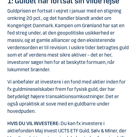
1: Guldet har fortsat sin vilde rejse
Guldprisen er fortsat i vejret i januar med en stigning
omkring 20 pct., og det handler blandt andet om
Kongeriget Danmark. Kampen om Grønland har sat en
fed streg under, at den geopolitiske usikkerhed er
massiv, og at gamle alliancer og den eksisterende
verdensorden er til revision. I usikre tider betragtes guld
som et af verdens mest sikre aktiver – det er her,
investorer søger hen for at beskytte formuen, når
lokummet brænder.
Vi anbefaler at investere i en fond med aktier inden for
fx guldmineselskaber frem for fysisk guld, der har
betydeligt højere transaktionsomkostninger. Det er
også upraktisk at sove med en guldbarre under
hovedpuden.
HVIS DU VIL INVESTERE:
Du kan fx investere i
aktiefonden Maj Invest UCTS ETF Guld, Sølv & Miner, der