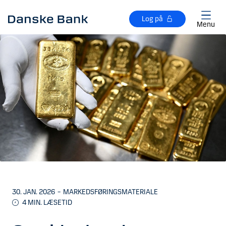
Gå til hovedindhold
Log på
Menu
30. JAN. 2026
–
MARKEDSFØRINGSMATERIALE
4 MIN. LÆSETID