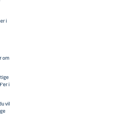
r
er i
er om
gtige
'er i
du vil
nge