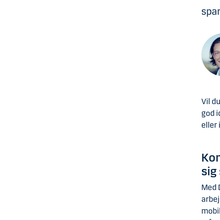
spar
Vil d
god i
eller
Kom
sig
Med D
arbej
mobil