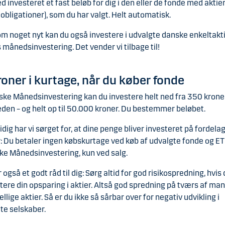
 investeret et fast beløb for dig i den eller de fonde med aktie
r obligationer), som du har valgt. Helt automatisk.
m noget nyt kan du også investere i udvalgte danske enkeltakti
 månedsinvestering. Det vender vi tilbage til!
roner i kurtage, når du køber fonde
ske Månedsinvestering kan du investere helt ned fra 350 kron
en – og helt op til 50.000 kroner. Du bestemmer beløbet.
dig har vi sørget for, at dine penge bliver investeret på fordela
r: Du betaler ingen købskurtage ved køb af udvalgte fonde og ETF
ke Månedsinvestering, kun ved salg.
r også et godt råd til dig: Sørg altid for god risikospredning, hvis 
tere din opsparing i aktier. Altså god spredning på tværs af ma
ellige aktier. Så er du ikke så sårbar over for negativ udvikling i
te selskaber.