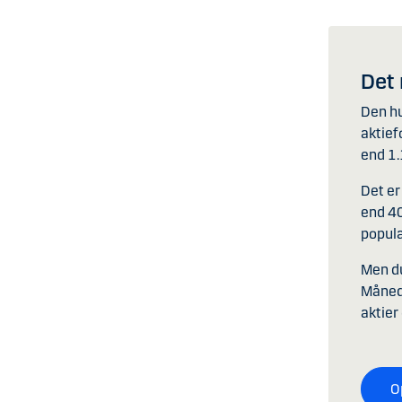
Det
Den hu
aktief
end 1.
Det er
end 40
populæ
Men du
Måned
aktier
O