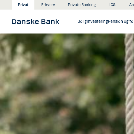
Gå til hovedindhold
An
Privat
Erhverv
Private Banking
LC&I
Bolig
Investering
Pension og for