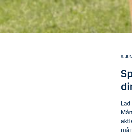
9. JU
Sp
di
Lad 
Måne
akti
mån