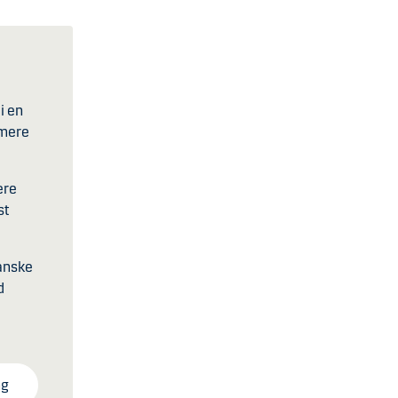
i en
 mere
ere
st
Danske
d
ng