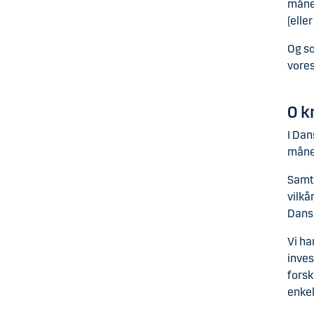
måned
(elle
Og so
vores
0 k
I Dan
måned
Samti
vilkå
Dans
Vi ha
inves
forsk
enkel