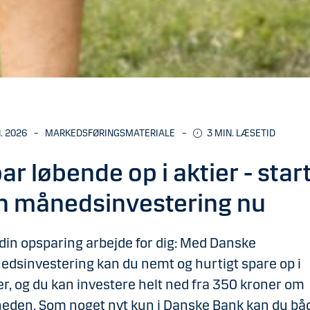
N. 2026
–
MARKEDSFØRINGSMATERIALE
–
3 MIN. LÆSETID
ar løbende op i aktier - star
n månedsinvestering nu
din opsparing arbejde for dig: Med Danske
dsinvestering kan du nemt og hurtigt spare op i
er, og du kan investere helt ned fra 350 kroner om
eden. Som noget nyt kun i Danske Bank kan du bå