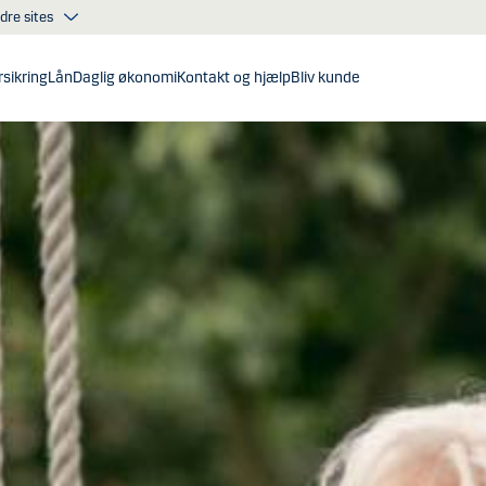
dre sites
sikring
Lån
Daglig økonomi
Kontakt og hjælp
Bliv kunde