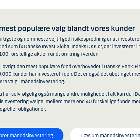
 mest populære valg blandt vores kunder
rtigste og nemmeste vej til god risikospredning er at investere 
ond som fx Danske Invest Global Indeks DKK d*, der investerer i
100 forskellige aktier rundt omkring i verden.
 i øvrigt den mest populære fond overhovedet i Danske Bank. Fl
.000 kunder har investeret i den. Det er også det ubetinget me
re valg i månedsinvestering.
 har selvfølgelig også mange andre muligheder. I alt kan du i 
sinvestering vælge imellem mere end 40 forskellige fonde me
 og/eller obligationer.
pret månedsinvestering
Læs om månedsinvesteri