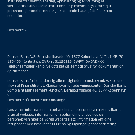
instrumenter samt placering, opbevaring og forvaltning af
værdipapirer/finansielle instrumenter (”Investeringsservice”) til
personer hjemmehørende og bosiddende i USA, jf. definitionen
nedenfor.
Læs mere »
Materialet på denne hjemmeside er således ikke beregnet til at blive
distribueret til eller anvendt af personer hjemmehørende og
bosiddende i USA. Intet materiale på denne hjemmeside må fortolkes
Danske Bank A/S, Bernstorffsgade 40, 1577 København V. Tlf. (+45) 70
og opfattes som et tilbud om Investeringsrådgivning eller
123 456,
Kontakt os
, CVR-nr. 61126228, SWIFT: DABADKKK
Investeringsservice til en person hjemmehørende og bosiddende i USA.
Telefonsamtaler kan blive optaget og gemt til brug for dokumentation
og sikkerhed.
I forhold til Investeringsrådgivning skal en person hjemmehørende og
bosiddende i USA forstås som enhver af følgende:
Danske Bank forbeholder sig alle rettigheder. Danske Bank A/S er under
tilsyn af Finanstilsynet. Klageansvarlig rådgivningscenter: Danske Bank,
En fysisk person hjemmehørende og bosiddende i USA.
Complaint Management Function, Bernstorffsgade 40, 1577 København
V.
En virksomhed eller et interessentskab som er registreret eller
Læs mere på
danskebank.dk/klage
.
organiseret i USA, men som ikke er et offshore-rådgivningscenter
eller en anden form for repræsentation tilhørende en person
Læs vores
information om behandling af personoplysninger
,
vilkår for
hjemmehørende og bosiddende i USA, som har en gyldig
brug af website
,
information om behandling af cookies og
forretningsmæssig begrundelse for sit virke, og som varetager
personoplysninger på vores websites etc
,
information om dine
opgaver og reguleres som et forsikringsselskab eller en bank.
rettigheder ved betalinger i Europa
og
tilgængeligshedserklæring.
Et rådgivningscenter eller en repræsentation tilhørende et