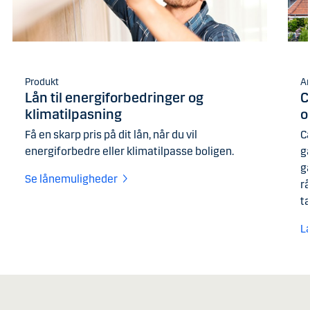
Produkt
Ar
Lån til energiforbedringer og
C
klimatilpasning​
o
Få en skarp pris på dit lån, når du vil
Ca
energiforbedre eller klimatilpasse boligen.
g
g
Se lånemuligheder
r
t
L