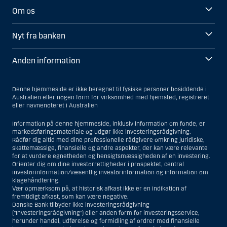
Om os
Nyt fra banken
Anden information
Denne hjemmeside er ikke beregnet til fysiske personer bosiddende i
Australien eller nogen form for virksomhed med hjemsted, registreret
eller navnenoteret i Australien
Information på denne hjemmeside, inklusiv information om fonde, er
markedsføringsmateriale og udgør ikke investeringsrådgivning.
Rådfør dig altid med dine professionelle rådgivere omkring juridiske,
skattemæssige, finansielle og andre aspekter, der kan være relevante
for at vurdere egnetheden og hensigtsmæssigheden af en investering.
Orienter dig om dine investorrettigheder i prospektet, central
investorinformation/væsentlig investorinformation og information om
klagehåndtering.
Vær opmærksom på, at historisk afkast ikke er en indikation af
fremtidigt afkast, som kan være negative.
Danske Bank tilbyder ikke investeringsrådgivning
(”Investeringsrådgivning”) eller anden form for investeringsservice,
herunder handel, udførelse og formidling af ordrer med finansielle