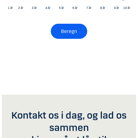
1 år
2 år
3 år
4 år
5 år
6 år
7 år
8 år
9 år
10 år
Beregn
​Kontakt os i dag, og lad os
sammen