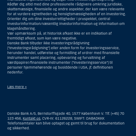
Rådfør dig altid med dine professionelle rådgivere omkring juridiske,
skattemæssige, finansielle og andre aspekter, der kan være relevante
for at vurdere egnetheden og hensigtsmæssigheden af en investering.
Orienter dig om dine investorrettigheder i prospektet, central
investorinformation/væsentlig investorinformation og information om
klagehåndtering.
Vær opmærksom på, at historisk afkast ikke er en indikation af
fremtidigt afkast, som kan være negative.
Danske Bank tilbyder ikke investeringsrådgivning
(”Investeringsrådgivning”) eller anden form for investeringsservice,
herunder handel, udførelse og formidling af ordrer med finansielle
instrumenter samt placering, opbevaring og forvaltning af
værdipapirer/finansielle instrumenter (”Investeringsservice”) til
personer hjemmehørende og bosiddende i USA, jf. definitionen
nedenfor.
Læs mere »
Materialet på denne hjemmeside er således ikke beregnet til at blive
distribueret til eller anvendt af personer hjemmehørende og
bosiddende i USA. Intet materiale på denne hjemmeside må fortolkes
Danske Bank A/S, Bernstorffsgade 40, 1577 København V. Tlf. (+45) 70
og opfattes som et tilbud om Investeringsrådgivning eller
123 456,
Kontakt os
, CVR-nr. 61126228, SWIFT: DABADKKK
Investeringsservice til en person hjemmehørende og bosiddende i USA.
Telefonsamtaler kan blive optaget og gemt til brug for dokumentation
og sikkerhed.
I forhold til Investeringsrådgivning skal en person hjemmehørende og
bosiddende i USA forstås som enhver af følgende: