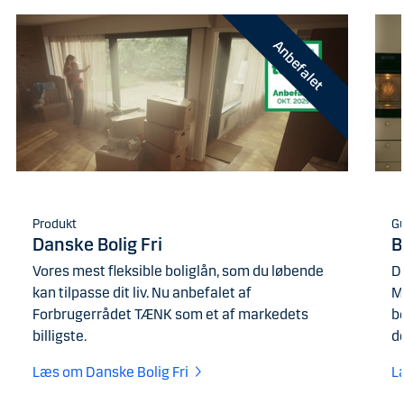
Anbefalet
Produkt
G
Danske Bolig Fri
B
Vores mest fleksible boliglån, som du løbende
De
kan tilpasse dit liv. Nu anbefalet af
M
Forbrugerrådet TÆNK som et af markedets
bo
billigste.
de
Læs om Danske Bolig Fri
L