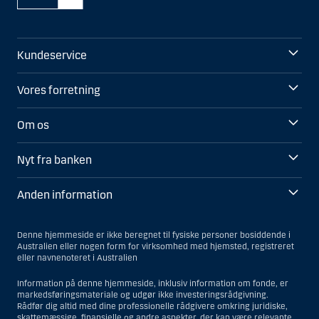
Kundeservice
Vores forretning
Om os
Nyt fra banken
Anden information
Denne hjemmeside er ikke beregnet til fysiske personer bosiddende i
Australien eller nogen form for virksomhed med hjemsted, registreret
eller navnenoteret i Australien
Information på denne hjemmeside, inklusiv information om fonde, er
markedsføringsmateriale og udgør ikke investeringsrådgivning.
Rådfør dig altid med dine professionelle rådgivere omkring juridiske,
skattemæssige, finansielle og andre aspekter, der kan være relevante