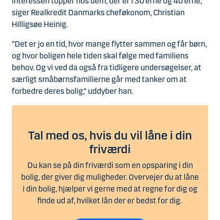
interessen topper hos dem, der er i 30’erne og 40’erne,”
siger Realkredit Danmarks cheføkonom, Christian
Hilligsøe Heinig.
”Det er jo en tid, hvor mange flytter sammen og får børn,
og hvor boligen hele tiden skal følge med familiens
behov. Og vi ved da også fra tidligere undersøgelser, at
særligt småbørnsfamilierne går med tanker om at
forbedre deres bolig,” uddyber han.
Tal med os, hvis du vil låne i din
friværdi
Du kan se på din friværdi som en opsparing i din
bolig, der giver dig muligheder. Overvejer du at låne
i din bolig, hjælper vi gerne med at regne for dig og
finde ud af, hvilket lån der er bedst for dig.