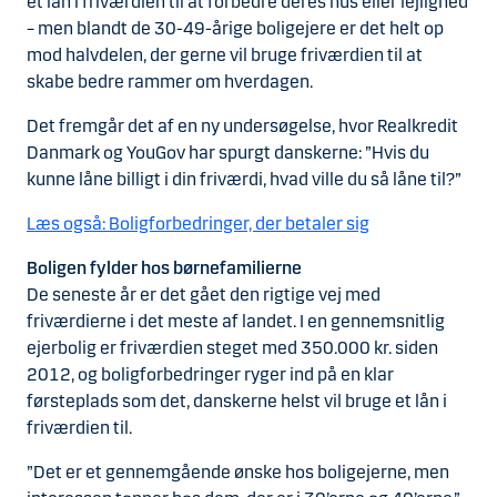
et lån i friværdien til at forbedre deres hus eller lejlighed
– men blandt de 30-49-årige boligejere er det helt op
mod
halvdelen, der gerne vil bruge friværdien til at
skabe bedre rammer om hverdagen.
Det fremgår det af en ny undersøgelse, hvor Realkredit
Danmark og YouGov har spurgt danskerne: ”Hvis du
kunne låne billigt i din friværdi, hvad ville du så låne til?”
Læs også: Boligforbedringer, der betaler sig
Boligen fylder hos børnefamilierne
De seneste år er det gået den rigtige vej med
friværdierne i det meste af landet. I en gennemsnitlig
ejerbolig er friværdien steget med 350.000 kr. siden
2012, og boligforbedringer ryger ind på en klar
førsteplads som det, danskerne helst vil bruge et lån i
friværdien til.
”Det er et gennemgående ønske hos boligejerne, men