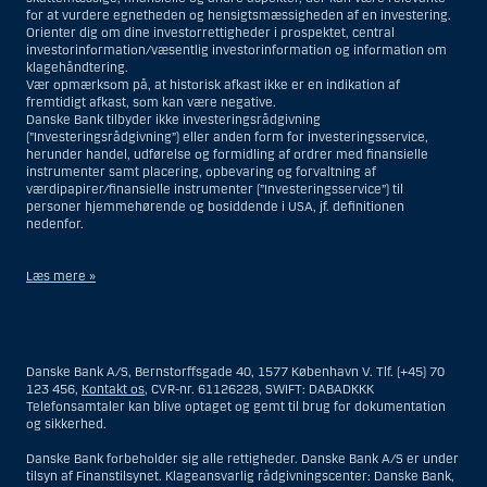
for at vurdere egnetheden og hensigtsmæssigheden af en investering.
Orienter dig om dine investorrettigheder i prospektet, central
investorinformation/væsentlig investorinformation og information om
klagehåndtering.
Vær opmærksom på, at historisk afkast ikke er en indikation af
fremtidigt afkast, som kan være negative.
Danske Bank tilbyder ikke investeringsrådgivning
(”Investeringsrådgivning”) eller anden form for investeringsservice,
herunder handel, udførelse og formidling af ordrer med finansielle
instrumenter samt placering, opbevaring og forvaltning af
værdipapirer/finansielle instrumenter (”Investeringsservice”) til
personer hjemmehørende og bosiddende i USA, jf. definitionen
nedenfor.
Læs mere »
Materialet på denne hjemmeside er således ikke beregnet til at blive
distribueret til eller anvendt af personer hjemmehørende og
bosiddende i USA. Intet materiale på denne hjemmeside må fortolkes
Danske Bank A/S, Bernstorffsgade 40, 1577 København V. Tlf. (+45) 70
og opfattes som et tilbud om Investeringsrådgivning eller
123 456,
Kontakt os
, CVR-nr. 61126228, SWIFT: DABADKKK
Investeringsservice til en person hjemmehørende og bosiddende i USA.
Telefonsamtaler kan blive optaget og gemt til brug for dokumentation
og sikkerhed.
I forhold til Investeringsrådgivning skal en person hjemmehørende og
bosiddende i USA forstås som enhver af følgende:
Danske Bank forbeholder sig alle rettigheder. Danske Bank A/S er under
tilsyn af Finanstilsynet. Klageansvarlig rådgivningscenter: Danske Bank,