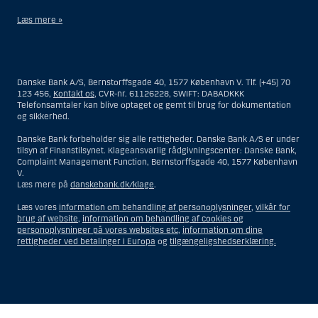
Læs mere »
Materialet på denne hjemmeside er således ikke beregnet til at blive
distribueret til eller anvendt af personer hjemmehørende og
bosiddende i USA. Intet materiale på denne hjemmeside må fortolkes
Danske Bank A/S, Bernstorffsgade 40, 1577 København V. Tlf. (+45) 70
og opfattes som et tilbud om Investeringsrådgivning eller
123 456,
Kontakt os
, CVR-nr. 61126228, SWIFT: DABADKKK
Investeringsservice til en person hjemmehørende og bosiddende i USA.
Telefonsamtaler kan blive optaget og gemt til brug for dokumentation
og sikkerhed.
I forhold til Investeringsrådgivning skal en person hjemmehørende og
bosiddende i USA forstås som enhver af følgende:
Danske Bank forbeholder sig alle rettigheder. Danske Bank A/S er under
tilsyn af Finanstilsynet. Klageansvarlig rådgivningscenter: Danske Bank,
En fysisk person hjemmehørende og bosiddende i USA.
Complaint Management Function, Bernstorffsgade 40, 1577 København
V.
En virksomhed eller et interessentskab som er registreret eller
Læs mere på
danskebank.dk/klage
.
organiseret i USA, men som ikke er et offshore-rådgivningscenter
eller en anden form for repræsentation tilhørende en person
Læs vores
information om behandling af personoplysninger
,
vilkår for
hjemmehørende og bosiddende i USA, som har en gyldig
brug af website
,
information om behandling af cookies og
forretningsmæssig begrundelse for sit virke, og som varetager
personoplysninger på vores websites etc
,
information om dine
opgaver og reguleres som et forsikringsselskab eller en bank.
rettigheder ved betalinger i Europa
og
tilgængeligshedserklæring.
Et rådgivningscenter eller en repræsentation tilhørende et
udenlandsk selskab med base i USA.
En fond, hvor formueforvalteren er en person hjemmehørende og
bosiddende i USA, medmindre investeringsfuldmagten indehaves
eller deles med en person, som ikke er hjemmehørende og
Vis
Skjul
Show
Show