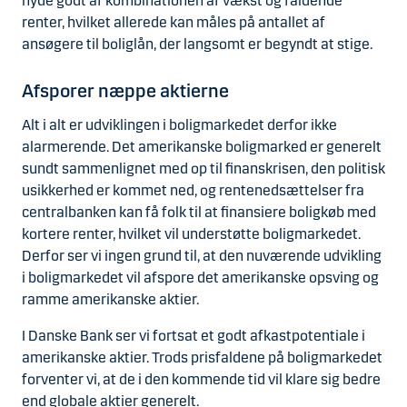
nyde godt af kombinationen af vækst og faldende
renter, hvilket allerede kan måles på antallet af
ansøgere til boliglån, der langsomt er begyndt at stige.
Afsporer næppe aktierne
Alt i alt er udviklingen i boligmarkedet derfor ikke
alarmerende. Det amerikanske boligmarked er generelt
sundt sammenlignet med op til finanskrisen, den politisk
usikkerhed er kommet ned, og rentenedsættelser fra
centralbanken kan få folk til at finansiere boligkøb med
kortere renter, hvilket vil understøtte boligmarkedet.
Derfor ser vi ingen grund til, at den nuværende udvikling
i boligmarkedet vil afspore det amerikanske opsving og
ramme amerikanske aktier.
I Danske Bank ser vi fortsat et godt afkastpotentiale i
amerikanske aktier. Trods prisfaldene på boligmarkedet
forventer vi, at de i den kommende tid vil klare sig bedre
end globale aktier generelt.