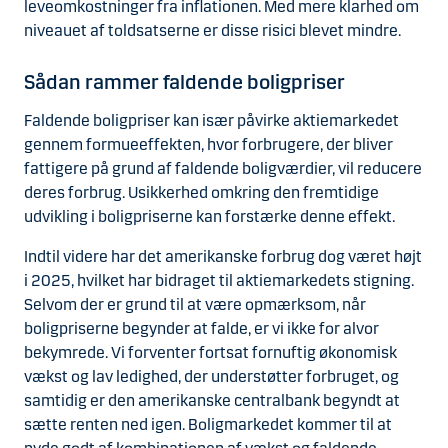
leveomkostninger fra inflationen. Med mere klarhed om
niveauet af toldsatserne er disse risici blevet mindre.
Sådan rammer faldende boligpriser
Faldende boligpriser kan især påvirke aktiemarkedet
gennem formueeffekten, hvor forbrugere, der bliver
fattigere på grund af faldende boligværdier, vil reducere
deres forbrug. Usikkerhed omkring den fremtidige
udvikling i boligpriserne kan forstærke denne effekt.
Indtil videre har det amerikanske forbrug dog været højt
i 2025, hvilket har bidraget til aktiemarkedets stigning.
Selvom der er grund til at være opmærksom, når
boligpriserne begynder at falde, er vi ikke for alvor
bekymrede. Vi forventer fortsat fornuftig økonomisk
vækst og lav ledighed, der understøtter forbruget, og
samtidig er den amerikanske centralbank begyndt at
sætte renten ned igen. Boligmarkedet kommer til at