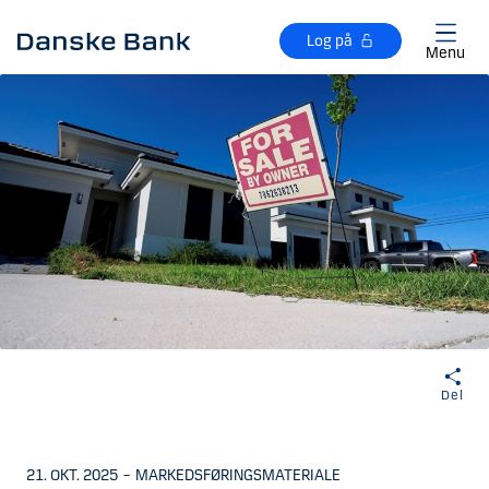
Gå til hovedindhold
Log på
Menu
Del
21. OKT. 2025
–
MARKEDSFØRINGSMATERIALE