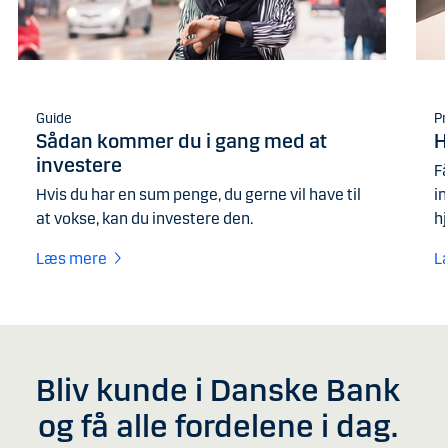
Guide
Pr
Sådan kommer du i gang med at
H
investere
Få
Hvis du har en sum penge, du gerne vil have til
in
at vokse, kan du investere den.
hj
Læs mere
L
Bliv kunde i Danske Bank
og få alle fordelene i dag.