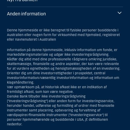
Anden information
Denne hjemmeside er ikke beregnet til fysiske personer bosiddende i
Australien eller nogen form for virksomhed med hjemsted, registreret
eller navnenoteret i Australien
Information på denne hjemmeside, inklusiv information om fonde, er
markedsføringsmateriale og udgør ikke investeringsrådgivning.
Rådfør dig altid med dine professionelle rådgivere omkring juridiske,
skattemæssige, finansielle og andre aspekter, der kan være relevante
for at vurdere egnetheden og hensigtsmæssigheden af en investering.
Orienter dig om dine investorrettigheder i prospektet, central
investorinformation/væsentlig investorinformation og information om
klagehåndtering.
Vær opmærksom på, at historisk afkast ikke er en indikation af
fremtidigt afkast, som kan være negative.
Danske Bank tilbyder ikke investeringsrådgivning
(”Investeringsrådgivning”) eller anden form for investeringsservice,
herunder handel, udførelse og formidling af ordrer med finansielle
instrumenter samt placering, opbevaring og forvaltning af
værdipapirer/finansielle instrumenter (”Investeringsservice”) til
personer hjemmehørende og bosiddende i USA, jf. definitionen
nedenfor.