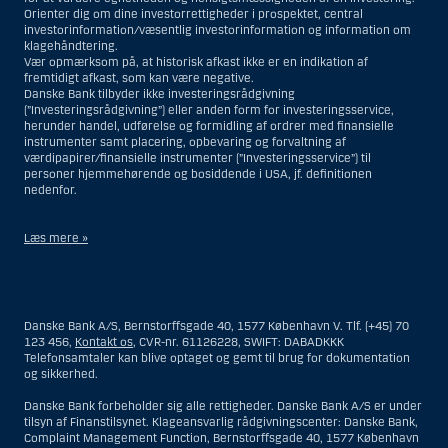
Orienter dig om dine investorrettigheder i prospektet, central
investorinformation/væsentlig investorinformation og information om
klagehåndtering.
Vær opmærksom på, at historisk afkast ikke er en indikation af
fremtidigt afkast, som kan være negative.
Danske Bank tilbyder ikke investeringsrådgivning
(”Investeringsrådgivning”) eller anden form for investeringsservice,
herunder handel, udførelse og formidling af ordrer med finansielle
instrumenter samt placering, opbevaring og forvaltning af
værdipapirer/finansielle instrumenter (”Investeringsservice”) til
personer hjemmehørende og bosiddende i USA, jf. definitionen
nedenfor.
Læs mere »
Materialet på denne hjemmeside er således ikke beregnet til at blive
distribueret til eller anvendt af personer hjemmehørende og
bosiddende i USA. Intet materiale på denne hjemmeside må fortolkes
Danske Bank A/S, Bernstorffsgade 40, 1577 København V. Tlf. (+45) 70
og opfattes som et tilbud om Investeringsrådgivning eller
123 456,
Kontakt os
, CVR-nr. 61126228, SWIFT: DABADKKK
Investeringsservice til en person hjemmehørende og bosiddende i USA.
Telefonsamtaler kan blive optaget og gemt til brug for dokumentation
og sikkerhed.
I forhold til Investeringsrådgivning skal en person hjemmehørende og
bosiddende i USA forstås som enhver af følgende:
Danske Bank forbeholder sig alle rettigheder. Danske Bank A/S er under
tilsyn af Finanstilsynet. Klageansvarlig rådgivningscenter: Danske Bank,
En fysisk person hjemmehørende og bosiddende i USA.
Complaint Management Function, Bernstorffsgade 40, 1577 København