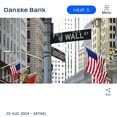
Gå til hovedindhold
Log på
Menu
Del
22. AUG. 2024
–
ARTIKEL