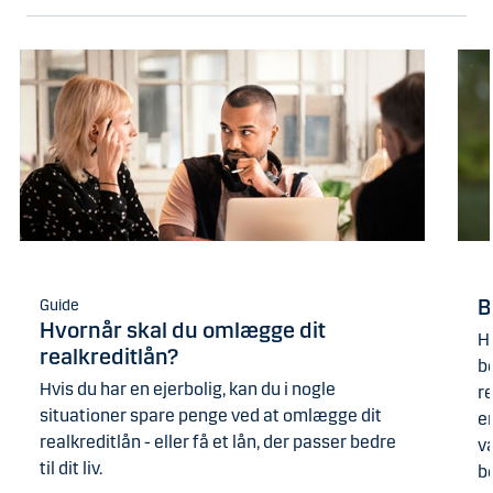
B
Guide
Hvornår skal du omlægge dit
H
realkreditlån?
bo
Hvis du har en ejerbolig, kan du i nogle
re
situationer spare penge ved at omlægge dit
e
realkreditlån - eller få et lån, der passer bedre
v
til dit liv.
b