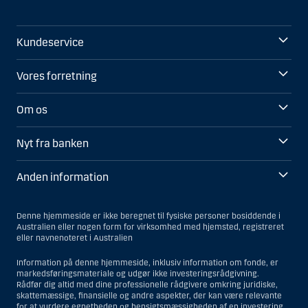
Kundeservice
Vores forretning
Om os
Nyt fra banken
Anden information
Denne hjemmeside er ikke beregnet til fysiske personer bosiddende i
Australien eller nogen form for virksomhed med hjemsted, registreret
eller navnenoteret i Australien
Information på denne hjemmeside, inklusiv information om fonde, er
markedsføringsmateriale og udgør ikke investeringsrådgivning.
Rådfør dig altid med dine professionelle rådgivere omkring juridiske,
skattemæssige, finansielle og andre aspekter, der kan være relevante
for at vurdere egnetheden og hensigtsmæssigheden af en investering.