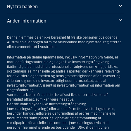
Nyt fra banken
Anden information
Denne hjemmeside er ikke beregnet til fysiske personer bosiddende i
Australien eller nogen form for virksomhed med hjemsted, registreret
eller navnenoteret i Australien
Information på denne hjemmeside, inklusiv information om fonde, er
markedsføringsmateriale og udgør ikke investeringsrådgivning.
Rådfør dig altid med dine professionelle rådgivere omkring juridiske,
skattemæssige, finansielle og andre aspekter, der kan være relevante
for at vurdere egnetheden og hensigtsmæssigheden af en investering.
Orienter dig om dine investorrettigheder i prospektet, central
investorinformation/væsentlig investorinformation og information om
klagehåndtering.
Vær opmærksom på, at historisk afkast ikke er en indikation af
fremtidigt afkast, som kan være negative.
Danske Bank tilbyder ikke investeringsrådgivning
(”Investeringsrådgivning”) eller anden form for investeringsservice,
herunder handel, udførelse og formidling af ordrer med finansielle
instrumenter samt placering, opbevaring og forvaltning af
værdipapirer/finansielle instrumenter (”Investeringsservice”) til
personer hjemmehørende og bosiddende i USA, jf. definitionen