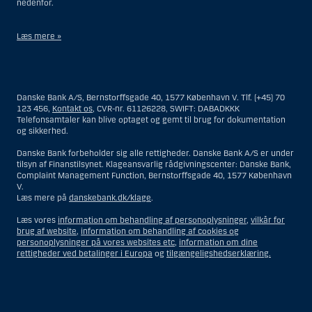
nedenfor.
Læs mere »
Materialet på denne hjemmeside er således ikke beregnet til at blive
distribueret til eller anvendt af personer hjemmehørende og
bosiddende i USA. Intet materiale på denne hjemmeside må fortolkes
Danske Bank A/S, Bernstorffsgade 40, 1577 København V. Tlf. (+45) 70
og opfattes som et tilbud om Investeringsrådgivning eller
123 456,
Kontakt os
, CVR-nr. 61126228, SWIFT: DABADKKK
Investeringsservice til en person hjemmehørende og bosiddende i USA.
Telefonsamtaler kan blive optaget og gemt til brug for dokumentation
og sikkerhed.
I forhold til Investeringsrådgivning skal en person hjemmehørende og
bosiddende i USA forstås som enhver af følgende:
Danske Bank forbeholder sig alle rettigheder. Danske Bank A/S er under
tilsyn af Finanstilsynet. Klageansvarlig rådgivningscenter: Danske Bank,
En fysisk person hjemmehørende og bosiddende i USA.
Complaint Management Function, Bernstorffsgade 40, 1577 København
V.
En virksomhed eller et interessentskab som er registreret eller
Læs mere på
danskebank.dk/klage
.
organiseret i USA, men som ikke er et offshore-rådgivningscenter
eller en anden form for repræsentation tilhørende en person
Læs vores
information om behandling af personoplysninger
,
vilkår for
hjemmehørende og bosiddende i USA, som har en gyldig
brug af website
,
information om behandling af cookies og
forretningsmæssig begrundelse for sit virke, og som varetager
personoplysninger på vores websites etc
,
information om dine
opgaver og reguleres som et forsikringsselskab eller en bank.
rettigheder ved betalinger i Europa
og
tilgængeligshedserklæring.
Et rådgivningscenter eller en repræsentation tilhørende et
udenlandsk selskab med base i USA.
En fond, hvor formueforvalteren er en person hjemmehørende og
bosiddende i USA, medmindre investeringsfuldmagten indehaves