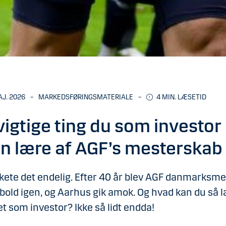
AJ. 2026
–
MARKEDSFØRINGSMATERIALE
–
4 MIN. LÆSETID
vigtige ting du som investor
n lære af AGF’s mesterskab
kete det endelig. Efter 40 år blev AGF danmarksme
dbold igen, og Aarhus gik amok. Og hvad kan du så 
et som investor? Ikke så lidt endda!