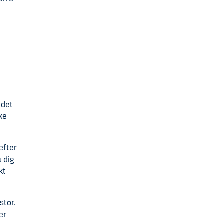
 det
kke
 efter
 dig
kt
stor.
er