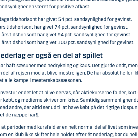
andsynligheden været for positive afkast:
dags tidshorisont har givet 54 pct. sandsynlighed for gevinst.
års tidshorisont har givet 74 pct. sandsynlighed for gevinst.
 års tidshorisont har givet 94 pct. sandsynlighed for gevinst.
 års tidshorisont har givet 100 pct. sandsynlighed for gevinst.
Nederlag er også en del af spillet
ar haft sæsoner med nedrykning og kaos. Det gjorde ondt, men
n del af rejsen mod at blive mestre igen. De har absolut heller i
et alle kampe i mesterskabssæsonen.
nvestor er det let at blive nervøs, når aktiekurserne falder, kort
r købt, og medierne skriver om krise. Samtidig sammenligner du
med andre, der altid ser ud til at have købt på det rigtige tidspun
ket de næppe har!).
 at perioder med kursfald er en helt normal del af livet som inve
om en klub ikke skifter hele holdet efter ét nederlag, bør du hell