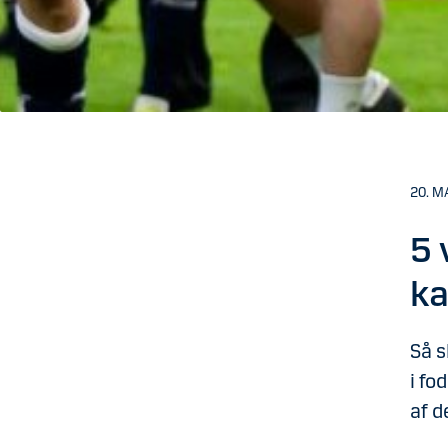
20. M
5 
ka
Så s
i fo
af d