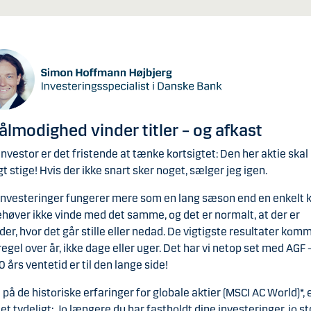
Tålmodighed vinder titler – og afkast
nvestor er det fristende at tænke kortsigtet: Den her aktie skal
gt stige! Hvis der ikke snart sker noget, sælger jeg igen.
nvesteringer fungerer mere som en lang sæson end en enkelt 
høver ikke vinde med det samme, og det er normalt, at der er
der, hvor det går stille eller nedad. De vigtigste resultater kom
egel over år, ikke dage eller uger. Det har vi netop set med AGF –
 års ventetid er til den lange side!
i på de historiske erfaringer for globale aktier (MSCI AC World)*, 
det tydeligt: Jo længere du har fastholdt dine investeringer, jo st