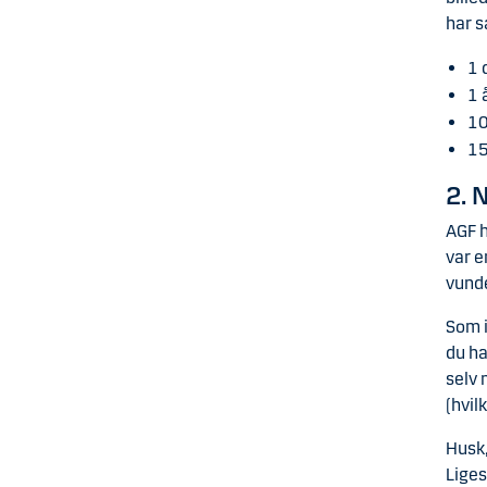
har s
1 
1 
10
15
2. 
AGF h
var e
vund
Som i
du ha
selv 
(hvil
Husk,
Liges