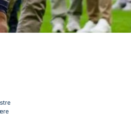
stre
lære