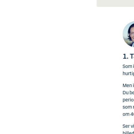
1. 
Som i
hurti
Men i
Du be
perio
som r
om 40
Ser v
bille