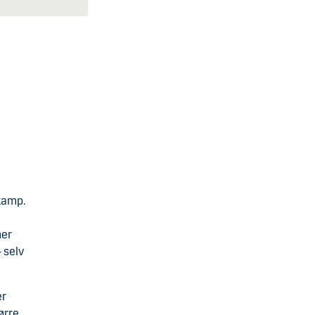
kamp.
mer
 selv
er
ørre