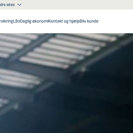
dre sites
sikring
Lån
Daglig økonomi
Kontakt og hjælp
Bliv kunde