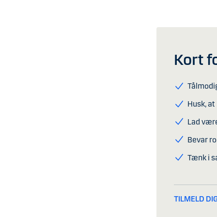
Kort f
Tålmodig
Husk, at 
Lad være
Bevar ro
Tænk i s
TILMELD DIG