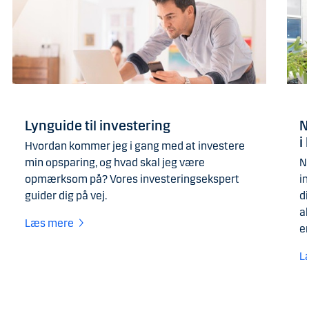
Lynguide til investering
N
i
Hvordan kommer jeg i gang med at investere
min opsparing, og hvad skal jeg være
N
opmærksom på? Vores investeringsekspert
in
guider dig på vej.
di
a
Læs mere
en
L