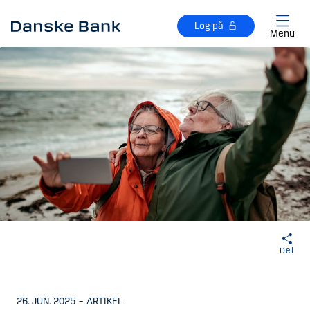
Gå til hovedindhold
Log på
Menu
Del
26. JUN. 2025
–
ARTIKEL