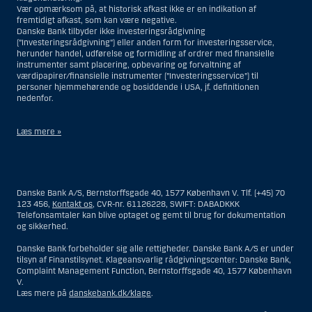
Vær opmærksom på, at historisk afkast ikke er en indikation af
fremtidigt afkast, som kan være negative.
Danske Bank tilbyder ikke investeringsrådgivning
(”Investeringsrådgivning”) eller anden form for investeringsservice,
herunder handel, udførelse og formidling af ordrer med finansielle
instrumenter samt placering, opbevaring og forvaltning af
værdipapirer/finansielle instrumenter (”Investeringsservice”) til
personer hjemmehørende og bosiddende i USA, jf. definitionen
nedenfor.
Læs mere »
Materialet på denne hjemmeside er således ikke beregnet til at blive
distribueret til eller anvendt af personer hjemmehørende og
bosiddende i USA. Intet materiale på denne hjemmeside må fortolkes
Danske Bank A/S, Bernstorffsgade 40, 1577 København V. Tlf. (+45) 70
og opfattes som et tilbud om Investeringsrådgivning eller
123 456,
Kontakt os
, CVR-nr. 61126228, SWIFT: DABADKKK
Investeringsservice til en person hjemmehørende og bosiddende i USA.
Telefonsamtaler kan blive optaget og gemt til brug for dokumentation
og sikkerhed.
I forhold til Investeringsrådgivning skal en person hjemmehørende og
bosiddende i USA forstås som enhver af følgende:
Danske Bank forbeholder sig alle rettigheder. Danske Bank A/S er under
tilsyn af Finanstilsynet. Klageansvarlig rådgivningscenter: Danske Bank,
En fysisk person hjemmehørende og bosiddende i USA.
Complaint Management Function, Bernstorffsgade 40, 1577 København
V.
En virksomhed eller et interessentskab som er registreret eller
Læs mere på
danskebank.dk/klage
.
organiseret i USA, men som ikke er et offshore-rådgivningscenter
eller en anden form for repræsentation tilhørende en person