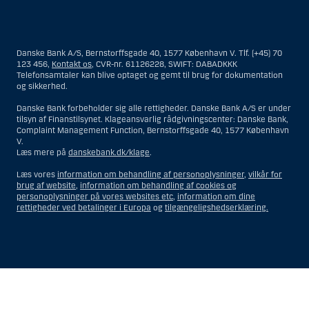
Materialet på denne hjemmeside er således ikke beregnet til at blive
distribueret til eller anvendt af personer hjemmehørende og
bosiddende i USA. Intet materiale på denne hjemmeside må fortolkes
Danske Bank A/S, Bernstorffsgade 40, 1577 København V. Tlf. (+45) 70
og opfattes som et tilbud om Investeringsrådgivning eller
123 456,
Kontakt os
, CVR-nr. 61126228, SWIFT: DABADKKK
Investeringsservice til en person hjemmehørende og bosiddende i USA.
Telefonsamtaler kan blive optaget og gemt til brug for dokumentation
og sikkerhed.
I forhold til Investeringsrådgivning skal en person hjemmehørende og
bosiddende i USA forstås som enhver af følgende:
Danske Bank forbeholder sig alle rettigheder. Danske Bank A/S er under
tilsyn af Finanstilsynet. Klageansvarlig rådgivningscenter: Danske Bank,
En fysisk person hjemmehørende og bosiddende i USA.
Complaint Management Function, Bernstorffsgade 40, 1577 København
V.
En virksomhed eller et interessentskab som er registreret eller
Læs mere på
danskebank.dk/klage
.
organiseret i USA, men som ikke er et offshore-rådgivningscenter
eller en anden form for repræsentation tilhørende en person
Læs vores
information om behandling af personoplysninger
,
vilkår for
hjemmehørende og bosiddende i USA, som har en gyldig
brug af website
,
information om behandling af cookies og
forretningsmæssig begrundelse for sit virke, og som varetager
personoplysninger på vores websites etc
,
information om dine
opgaver og reguleres som et forsikringsselskab eller en bank.
rettigheder ved betalinger i Europa
og
tilgængeligshedserklæring.
Et rådgivningscenter eller en repræsentation tilhørende et
udenlandsk selskab med base i USA.
En fond, hvor formueforvalteren er en person hjemmehørende og
bosiddende i USA, medmindre investeringsfuldmagten indehaves
eller deles med en person, som ikke er hjemmehørende og
Vis
Skjul
Show
Show
bosiddende i USA.
more
less
Et bo, hvor en person hjemmehørende og bosiddende i USA