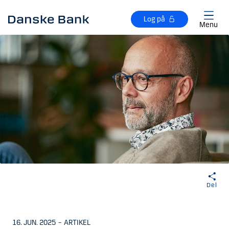
Gå til hovedindhold
Log på
Menu
Del
16. JUN. 2025
–
ARTIKEL