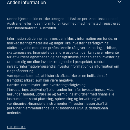
Anden information
Denne hjemmeside er ikke beregnet til fysiske personer bosiddende i
Australien eller nogen form for virksomhed med hjemsted, registreret
eller navnenoteret i Australien
Information på denne hjemmeside, inklusiv information om fonde, er
markedsføringsmateriale og udgør ikke investeringsrådgivning.
Rådfør dig altid med dine professionelle rådgivere omkring juridiske,
skattemæssige, finansielle og andre aspekter, der kan være relevante
for at vurdere egnetheden og hensigtsmæssigheden af en investering.
Orienter dig om dine investorrettigheder i prospektet, central
investorinformation/væsentlig investorinformation og information om
klagehåndtering.
Vær opmærksom på, at historisk afkast ikke er en indikation af
fremtidigt afkast, som kan være negative.
Danske Bank tilbyder ikke investeringsrådgivning
(”Investeringsrådgivning”) eller anden form for investeringsservice,
herunder handel, udførelse og formidling af ordrer med finansielle
instrumenter samt placering, opbevaring og forvaltning af
værdipapirer/finansielle instrumenter (”Investeringsservice”) til
personer hjemmehørende og bosiddende i USA, jf. definitionen
nedenfor.
Læs mere »