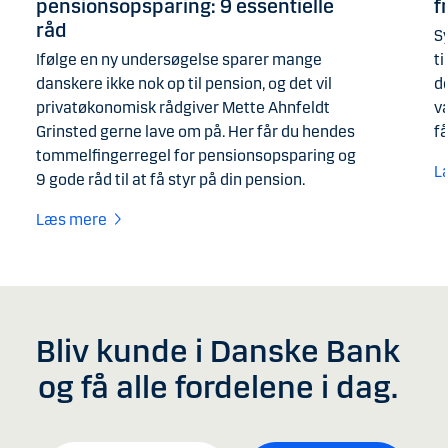
pensionsopsparing: 9 essentielle
f
råd
S
Ifølge en ny undersøgelse sparer mange
ti
danskere ikke nok op til pension, og det vil
de
privatøkonomisk rådgiver Mette Ahnfeldt
v
Grinsted gerne lave om på. Her får du hendes
få
tommelfingerregel for pensionsopsparing og
L
9 gode råd til at få styr på din pension.
Læs mere
Bliv kunde i Danske Bank
og få alle fordelene i dag.