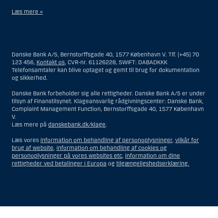
Læs mere »
Materialet på denne hjemmeside er således ikke beregnet til at blive
distribueret til eller anvendt af personer hjemmehørende og
bosiddende i USA. Intet materiale på denne hjemmeside må fortolkes
Danske Bank A/S, Bernstorffsgade 40, 1577 København V. Tlf. (+45) 70
og opfattes som et tilbud om Investeringsrådgivning eller
123 456,
Kontakt os
, CVR-nr. 61126228, SWIFT: DABADKKK
Investeringsservice til en person hjemmehørende og bosiddende i USA.
Telefonsamtaler kan blive optaget og gemt til brug for dokumentation
og sikkerhed.
I forhold til Investeringsrådgivning skal en person hjemmehørende og
bosiddende i USA forstås som enhver af følgende:
Danske Bank forbeholder sig alle rettigheder. Danske Bank A/S er under
tilsyn af Finanstilsynet. Klageansvarlig rådgivningscenter: Danske Bank,
En fysisk person hjemmehørende og bosiddende i USA.
Complaint Management Function, Bernstorffsgade 40, 1577 København
V.
En virksomhed eller et interessentskab som er registreret eller
Læs mere på
danskebank.dk/klage
.
organiseret i USA, men som ikke er et offshore-rådgivningscenter
eller en anden form for repræsentation tilhørende en person
Læs vores
information om behandling af personoplysninger
,
vilkår for
hjemmehørende og bosiddende i USA, som har en gyldig
brug af website
,
information om behandling af cookies og
forretningsmæssig begrundelse for sit virke, og som varetager
personoplysninger på vores websites etc
,
information om dine
opgaver og reguleres som et forsikringsselskab eller en bank.
rettigheder ved betalinger i Europa
og
tilgængeligshedserklæring.
Et rådgivningscenter eller en repræsentation tilhørende et
udenlandsk selskab med base i USA.
En fond, hvor formueforvalteren er en person hjemmehørende og
bosiddende i USA, medmindre investeringsfuldmagten indehaves
eller deles med en person, som ikke er hjemmehørende og
Vis
Skjul
Show
Show