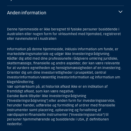
Anden information
Denne hjemmeside er ikke beregnet til fysiske personer bosiddende i
Australien eller nogen form for virksomhed med hjemsted, registreret
eller navnenoteret i Australien
Information på denne hjemmeside, inklusiv information om fonde, er
markedsføringsmateriale og udgør ikke investeringsrådgivning.
Rådfør dig altid med dine professionelle rådgivere omkring juridiske,
skattemæssige, finansielle og andre aspekter, der kan være relevante
for at vurdere egnetheden og hensigtsmæssigheden af en investering.
Orienter dig om dine investorrettigheder i prospektet, central
investorinformation/væsentlig investorinformation og information om
klagehåndtering.
Vær opmærksom på, at historisk afkast ikke er en indikation af
fremtidigt afkast, som kan være negative.
Danske Bank tilbyder ikke investeringsrådgivning
(”Investeringsrådgivning”) eller anden form for investeringsservice,
herunder handel, udførelse og formidling af ordrer med finansielle
instrumenter samt placering, opbevaring og forvaltning af
værdipapirer/finansielle instrumenter (”Investeringsservice”) til
personer hjemmehørende og bosiddende i USA, jf. definitionen
nedenfor.