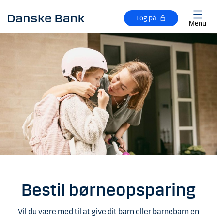
Gå til hovedindhold
Log på
Menu
Bestil børneopsparing
Vil du være med til at give dit barn eller barnebarn en