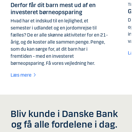
Derfor får dit barn mest ud af en
Ti
G
investeret børneopsparing
D
Hvad har et indskud til en lejlighed, et
op
semester i udlandet og en jordomrejse til
i
fælles? De er alle skønne aktiviteter for en 21-
v
årig, og de koster alle sammen penge. Penge,
som du kan sørge for, at dit barn har i
L
fremtiden – med en investeret
børneopsparing. Få vores vejledning her.
Læs mere
Bliv kunde i Danske Bank
og få alle fordelene i dag.