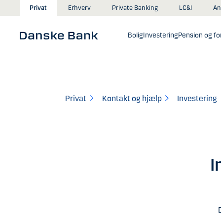
Gå til hovedindhold
An
Privat
Erhverv
Private Banking
LC&I
Bolig
Investering
Pension og for
Privat
Kontakt og hjælp
Investering
I