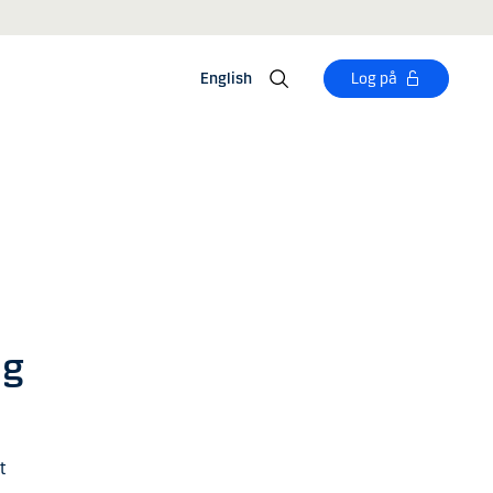
English
Log på
ng
t