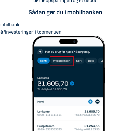
børneopsparingen og et depot.
Sådan gør du i mobilbanken
obilbank.
på 'Investeringer' i topmenuen.