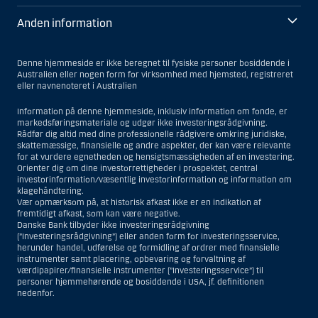
Anden information
Denne hjemmeside er ikke beregnet til fysiske personer bosiddende i
Australien eller nogen form for virksomhed med hjemsted, registreret
eller navnenoteret i Australien
Information på denne hjemmeside, inklusiv information om fonde, er
markedsføringsmateriale og udgør ikke investeringsrådgivning.
Rådfør dig altid med dine professionelle rådgivere omkring juridiske,
skattemæssige, finansielle og andre aspekter, der kan være relevante
for at vurdere egnetheden og hensigtsmæssigheden af en investering.
Orienter dig om dine investorrettigheder i prospektet, central
investorinformation/væsentlig investorinformation og information om
klagehåndtering.
Vær opmærksom på, at historisk afkast ikke er en indikation af
fremtidigt afkast, som kan være negative.
Danske Bank tilbyder ikke investeringsrådgivning
(”Investeringsrådgivning”) eller anden form for investeringsservice,
herunder handel, udførelse og formidling af ordrer med finansielle
instrumenter samt placering, opbevaring og forvaltning af
værdipapirer/finansielle instrumenter (”Investeringsservice”) til
personer hjemmehørende og bosiddende i USA, jf. definitionen
nedenfor.