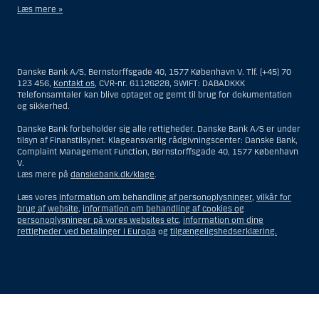
Læs mere »
Materialet på denne hjemmeside er således ikke beregnet til at blive
distribueret til eller anvendt af personer hjemmehørende og
bosiddende i USA. Intet materiale på denne hjemmeside må fortolkes
Danske Bank A/S, Bernstorffsgade 40, 1577 København V. Tlf. (+45) 70
og opfattes som et tilbud om Investeringsrådgivning eller
123 456,
Kontakt os
, CVR-nr. 61126228, SWIFT: DABADKKK
Investeringsservice til en person hjemmehørende og bosiddende i USA.
Telefonsamtaler kan blive optaget og gemt til brug for dokumentation
og sikkerhed.
I forhold til Investeringsrådgivning skal en person hjemmehørende og
bosiddende i USA forstås som enhver af følgende:
Danske Bank forbeholder sig alle rettigheder. Danske Bank A/S er under
tilsyn af Finanstilsynet. Klageansvarlig rådgivningscenter: Danske Bank,
En fysisk person hjemmehørende og bosiddende i USA.
Complaint Management Function, Bernstorffsgade 40, 1577 København
V.
En virksomhed eller et interessentskab som er registreret eller
Læs mere på
danskebank.dk/klage
.
organiseret i USA, men som ikke er et offshore-rådgivningscenter
eller en anden form for repræsentation tilhørende en person
Læs vores
information om behandling af personoplysninger
,
vilkår for
hjemmehørende og bosiddende i USA, som har en gyldig
brug af website
,
information om behandling af cookies og
forretningsmæssig begrundelse for sit virke, og som varetager
personoplysninger på vores websites etc
,
information om dine
opgaver og reguleres som et forsikringsselskab eller en bank.
rettigheder ved betalinger i Europa
og
tilgængeligshedserklæring.
Et rådgivningscenter eller en repræsentation tilhørende et
udenlandsk selskab med base i USA.
En fond, hvor formueforvalteren er en person hjemmehørende og
bosiddende i USA, medmindre investeringsfuldmagten indehaves
eller deles med en person, som ikke er hjemmehørende og
Vis
Skjul
Show
Show
bosiddende i USA.