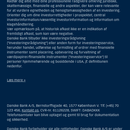
Rådfør dig altid med dine professionelle rådgivere omkring juridiske,
skattemæssige, finansielle og andre aspekter, der kan være relevante
for at vurdere egnetheden og hensigtsmæssigheden af en investering.
Orienter dig om dine investorrettigheder i prospektet, central
investorinformation/væsentlig investorinformation og information om
klagehåndtering.
Vær opmærksom på, at historisk afkast ikke er en indikation af
fremtidigt afkast, som kan være negative.
Danske Bank tilbyder ikke investeringsrådgivning
(”Investeringsrådgivning”) eller anden form for investeringsservice,
herunder handel, udførelse og formidling af ordrer med finansielle
instrumenter samt placering, opbevaring og forvaltning af
værdipapirer/finansielle instrumenter (”Investeringsservice”) til
personer hjemmehørende og bosiddende i USA, jf. definitionen
nedenfor.
Læs mere »
Materialet på denne hjemmeside er således ikke beregnet til at blive
distribueret til eller anvendt af personer hjemmehørende og
bosiddende i USA. Intet materiale på denne hjemmeside må fortolkes
Danske Bank A/S, Bernstorffsgade 40, 1577 København V. Tlf. (+45) 70
og opfattes som et tilbud om Investeringsrådgivning eller
123 456,
Kontakt os
, CVR-nr. 61126228, SWIFT: DABADKKK
Investeringsservice til en person hjemmehørende og bosiddende i USA.
Telefonsamtaler kan blive optaget og gemt til brug for dokumentation
og sikkerhed.
I forhold til Investeringsrådgivning skal en person hjemmehørende og
bosiddende i USA forstås som enhver af følgende:
Danske Bank forbeholder sig alle rettigheder. Danske Bank A/S er under