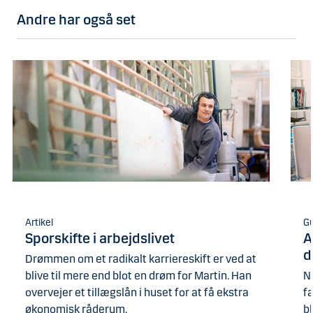
Andre har også set
Artikel
G
Sporskifte i arbejdslivet
A
d
Drømmen om et radikalt karriereskift er ved at
blive til mere end blot en drøm for Martin. Han
N
overvejer et tillægslån i huset for at få ekstra
f
økonomisk råderum.
bl