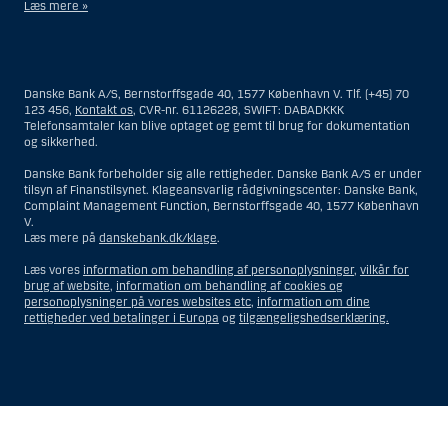
Læs mere »
Materialet på denne hjemmeside er således ikke beregnet til at blive
distribueret til eller anvendt af personer hjemmehørende og
bosiddende i USA. Intet materiale på denne hjemmeside må fortolkes
Danske Bank A/S, Bernstorffsgade 40, 1577 København V. Tlf. (+45) 70
og opfattes som et tilbud om Investeringsrådgivning eller
123 456,
Kontakt os
, CVR-nr. 61126228, SWIFT: DABADKKK
Investeringsservice til en person hjemmehørende og bosiddende i USA.
Telefonsamtaler kan blive optaget og gemt til brug for dokumentation
og sikkerhed.
I forhold til Investeringsrådgivning skal en person hjemmehørende og
bosiddende i USA forstås som enhver af følgende:
Danske Bank forbeholder sig alle rettigheder. Danske Bank A/S er under
tilsyn af Finanstilsynet. Klageansvarlig rådgivningscenter: Danske Bank,
En fysisk person hjemmehørende og bosiddende i USA.
Complaint Management Function, Bernstorffsgade 40, 1577 København
V.
En virksomhed eller et interessentskab som er registreret eller
Læs mere på
danskebank.dk/klage
.
organiseret i USA, men som ikke er et offshore-rådgivningscenter
eller en anden form for repræsentation tilhørende en person
Læs vores
information om behandling af personoplysninger
,
vilkår for
hjemmehørende og bosiddende i USA, som har en gyldig
brug af website
,
information om behandling af cookies og
forretningsmæssig begrundelse for sit virke, og som varetager
personoplysninger på vores websites etc
,
information om dine
opgaver og reguleres som et forsikringsselskab eller en bank.
rettigheder ved betalinger i Europa
og
tilgængeligshedserklæring.
Et rådgivningscenter eller en repræsentation tilhørende et
udenlandsk selskab med base i USA.
En fond, hvor formueforvalteren er en person hjemmehørende og
bosiddende i USA, medmindre investeringsfuldmagten indehaves
eller deles med en person, som ikke er hjemmehørende og
Vis
Skjul
Show
Show
bosiddende i USA.
more
less