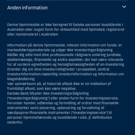
Anden information
Denne hjemmeside er ikke beregnet til fysiske personer bosiddende i
Australien eller nogen form for virksomhed med hjemsted, registreret
eller navnenoteret i Australien
Information på denne hjemmeside, inklusiv information om fonde, er
markedsføringsmateriale og udgør ikke investeringsrådgivning.
Rådfør dig altid med dine professionelle rådgivere omkring juridiske,
skattemæssige, finansielle og andre aspekter, der kan være relevante
for at vurdere egnetheden og hensigtsmæssigheden af en investering.
Orienter dig om dine investorrettigheder i prospektet, central
investorinformation/væsentlig investorinformation og information om
klagehåndtering.
Vær opmærksom på, at historisk afkast ikke er en indikation af
fremtidigt afkast, som kan være negative.
Danske Bank tilbyder ikke investeringsrådgivning
(”Investeringsrådgivning”) eller anden form for investeringsservice,
herunder handel, udførelse og formidling af ordrer med finansielle
instrumenter samt placering, opbevaring og forvaltning af
værdipapirer/finansielle instrumenter (”Investeringsservice”) til
personer hjemmehørende og bosiddende i USA, jf. definitionen
nedenfor.