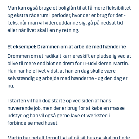
Man kan også bruge et boliglån til at få mere fleksibilitet
og ekstra råderum i perioder, hvor der er brug for det -
f.eks. når man vil videreuddanne sig, gå på nedsat tid
eller når livet skal i en ny retning.
Et eksempel: Drømmen om at arbejde med hænderne
Drømmen om et radikalt karriereskift er pludselig ved at
blive til mere end blot en drøm for IT-udvikleren, Martin.
Han har hele livet vidst, at han en dag skulle være
selvstændig og arbejde med hænderne - og den dag er
nu.
I starten vil han dog starte op ved siden af hans
nuværende job, men der er brug for at købe en masse
udstyr, og han vil også gerne lave et værksted i
forbindelse med huset.
Martin har betalt fornuftigt af på sit hus og skal nu finde