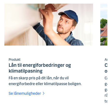
Produkt
Ar
Lån til energiforbedringer og
C
klimatilpasning​
o
Få en skarp pris på dit lån, når du vil
Ca
energiforbedre eller klimatilpasse boligen.
g
g
Se lånemuligheder
r
t