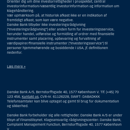
Orienter dig om dine investorrettigheder i prospektet, central
investorinformation/væsentlig investorinformation og information om
klagehåndtering.
Vær opmærksom på, at historisk afkast ikke er en indikation af
fremtidigt afkast, som kan være negative.
Danske Bank tilbyder ikke investeringsrådgivning
(”Investeringsrådgivning”) eller anden form for investeringsservice,
herunder handel, udførelse og formidling af ordrer med finansielle
instrumenter samt placering, opbevaring og forvaltning af
værdipapirer/finansielle instrumenter (”Investeringsservice”) til
personer hjemmehørende og bosiddende i USA, jf. definitionen
nedenfor.
Læs mere »
Materialet på denne hjemmeside er således ikke beregnet til at blive
distribueret til eller anvendt af personer hjemmehørende og
bosiddende i USA. Intet materiale på denne hjemmeside må fortolkes
Danske Bank A/S, Bernstorffsgade 40, 1577 København V. Tlf. (+45) 70
og opfattes som et tilbud om Investeringsrådgivning eller
123 456,
Kontakt os
, CVR-nr. 61126228, SWIFT: DABADKKK
Investeringsservice til en person hjemmehørende og bosiddende i USA.
Telefonsamtaler kan blive optaget og gemt til brug for dokumentation
og sikkerhed.
I forhold til Investeringsrådgivning skal en person hjemmehørende og
bosiddende i USA forstås som enhver af følgende:
Danske Bank forbeholder sig alle rettigheder. Danske Bank A/S er under
tilsyn af Finanstilsynet. Klageansvarlig rådgivningscenter: Danske Bank,
En fysisk person hjemmehørende og bosiddende i USA.
Complaint Management Function, Bernstorffsgade 40, 1577 København
V.
En virksomhed eller et interessentskab som er registreret eller