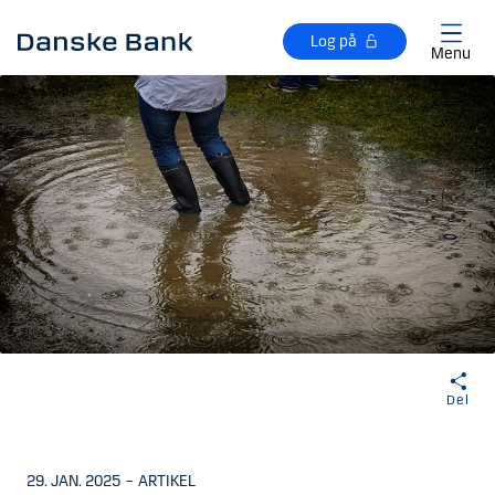
Gå til hovedindhold
Log på
Menu
Del
29. JAN. 2025
–
ARTIKEL