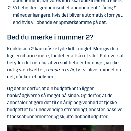
abonnement, når vores kort skal udskiftes end ellers.
Vi beholder i gennemsnit et abonnement 1 år og 9
måneder længere, hvis det bliver automatisk fornyet,
end hvis vi løbende er opmærksomme på det.
Bed du mærke i nummer 2?
Konklusion 2 kan måske lyde lidt kringlet. Men giv den
lige en chance mere, for det er altså ret vildt. Frit oversat
betyder det nemlig, at vi i snit betaler for noget, vi ikke
rigtig værdsætter, i
næsten to år
, før vi bliver mindet om
det, når kortet udløber…
Og det er derfor, at din budgetkonto ligger
bankrådgiverne så meget på sinde. Og derfor, at de
anbefaler at gøre det til en årlig begivenhed at tjekke
budgettet for unødvendige streamingtjenester, passive
fitnessabonnementer og skjulte dobbeltudgifter.