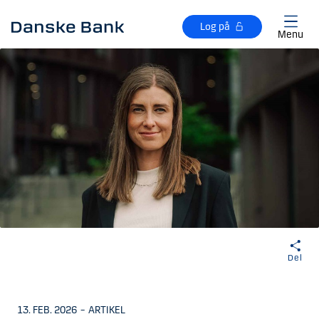
Gå til hovedindhold
Log på
Menu
Del
13. FEB. 2026
–
ARTIKEL