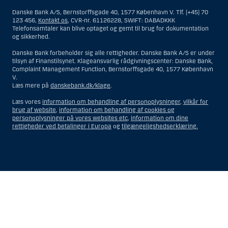
bosiddende i USA. Intet materiale på denne hjemmeside må fortolkes
Danske Bank A/S, Bernstorffsgade 40, 1577 København V. Tlf. (+45) 70
og opfattes som et tilbud om Investeringsrådgivning eller
123 456,
Kontakt os
, CVR-nr. 61126228, SWIFT: DABADKKK
Investeringsservice til en person hjemmehørende og bosiddende i USA.
Telefonsamtaler kan blive optaget og gemt til brug for dokumentation
og sikkerhed.
I forhold til Investeringsrådgivning skal en person hjemmehørende og
bosiddende i USA forstås som enhver af følgende:
Danske Bank forbeholder sig alle rettigheder. Danske Bank A/S er under
tilsyn af Finanstilsynet. Klageansvarlig rådgivningscenter: Danske Bank,
En fysisk person hjemmehørende og bosiddende i USA.
Complaint Management Function, Bernstorffsgade 40, 1577 København
V.
En virksomhed eller et interessentskab som er registreret eller
Læs mere på
danskebank.dk/klage
.
organiseret i USA, men som ikke er et offshore-rådgivningscenter
eller en anden form for repræsentation tilhørende en person
Læs vores
information om behandling af personoplysninger
,
vilkår for
hjemmehørende og bosiddende i USA, som har en gyldig
brug af website
,
information om behandling af cookies og
forretningsmæssig begrundelse for sit virke, og som varetager
personoplysninger på vores websites etc
,
information om dine
opgaver og reguleres som et forsikringsselskab eller en bank.
rettigheder ved betalinger i Europa
og
tilgængeligshedserklæring.
Et rådgivningscenter eller en repræsentation tilhørende et
udenlandsk selskab med base i USA.
En fond, hvor formueforvalteren er en person hjemmehørende og
bosiddende i USA, medmindre investeringsfuldmagten indehaves
eller deles med en person, som ikke er hjemmehørende og
Vis
Skjul
Show
Show
bosiddende i USA.
more
less
Et bo, hvor en person hjemmehørende og bosiddende i USA
rows:
rows:
fungerer som bobestyrer eller administrator, medmindre boet er
All
All
underlagt udenlandsk lov, og investeringsfuldmagten indehaves
eller deles med en person, som ikke er hjemmehørende og
table
table