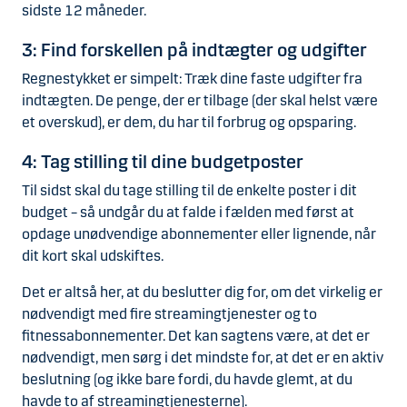
sidste 12 måneder.
3: Find forskellen på indtægter og udgifter
Regnestykket er simpelt: Træk dine faste udgifter fra
indtægten. De penge, der er tilbage (der skal helst være
et overskud), er dem, du har til forbrug og opsparing.
4: Tag stilling til dine budgetposter
Til sidst skal du tage stilling til de enkelte poster i dit
budget – så undgår du at falde i fælden med først at
opdage unødvendige abonnementer eller lignende, når
dit kort skal udskiftes.
Det er altså her, at du beslutter dig for, om det virkelig er
nødvendigt med fire streamingtjenester og to
fitnessabonnementer. Det kan sagtens være, at det er
nødvendigt, men sørg i det mindste for, at det er en aktiv
beslutning (og ikke bare fordi, du havde glemt, at du
havde to af streamingtjenesterne).