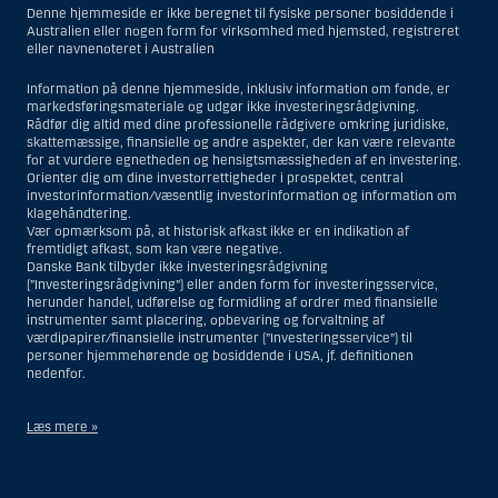
Denne hjemmeside er ikke beregnet til fysiske personer bosiddende i
Australien eller nogen form for virksomhed med hjemsted, registreret
eller navnenoteret i Australien
Information på denne hjemmeside, inklusiv information om fonde, er
markedsføringsmateriale og udgør ikke investeringsrådgivning.
Rådfør dig altid med dine professionelle rådgivere omkring juridiske,
skattemæssige, finansielle og andre aspekter, der kan være relevante
for at vurdere egnetheden og hensigtsmæssigheden af en investering.
Orienter dig om dine investorrettigheder i prospektet, central
investorinformation/væsentlig investorinformation og information om
klagehåndtering.
Vær opmærksom på, at historisk afkast ikke er en indikation af
fremtidigt afkast, som kan være negative.
Danske Bank tilbyder ikke investeringsrådgivning
(”Investeringsrådgivning”) eller anden form for investeringsservice,
herunder handel, udførelse og formidling af ordrer med finansielle
instrumenter samt placering, opbevaring og forvaltning af
værdipapirer/finansielle instrumenter (”Investeringsservice”) til
personer hjemmehørende og bosiddende i USA, jf. definitionen
nedenfor.
Læs mere »
Materialet på denne hjemmeside er således ikke beregnet til at blive
distribueret til eller anvendt af personer hjemmehørende og