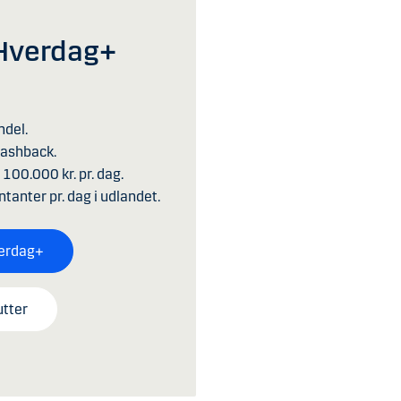
Hverdag+
ndel.
Cashback.
100.000 kr. pr. dag.
ontanter pr. dag i udlandet.
verdag+
utter