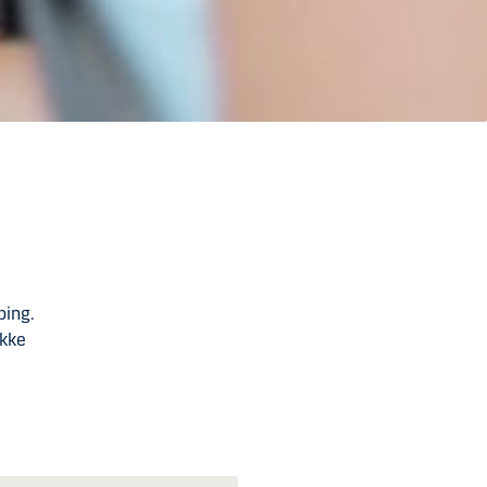
ping.
ikke