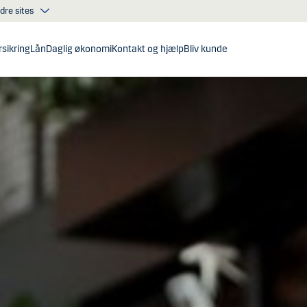
dre sites
sikring
Lån
Daglig økonomi
Kontakt og hjælp
Bliv kunde