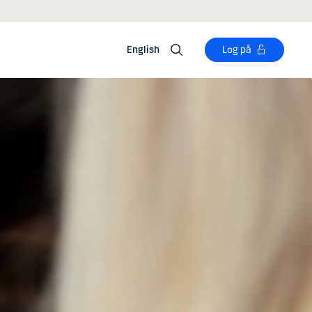
English
Log på