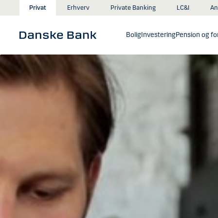
Gå til hovedindhold
An
Privat
Erhverv
Private Banking
LC&I
Bolig
Investering
Pension og for