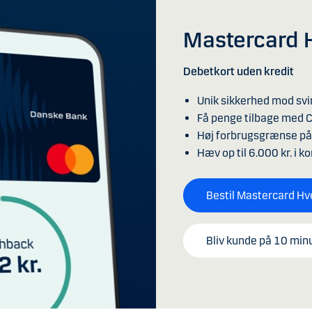
Mastercard 
Debetkort uden kredit
Unik sikkerhed mod svi
Få penge tilbage med 
Høj forbrugsgrænse på 
Hæv op til 6.000 kr. i k
Bestil Mastercard H
Bliv kunde på 10 min