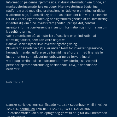
Information på denne hjemmeside, inklusiv information om fonde, er
markedsføringsmateriale og udgør ikke investeringsrådgivning.
Rådfør dig altid med dine professionelle rådgivere omkring juridiske,
skattemæssige, finansielle og andre aspekter, der kan være relevante
for at vurdere egnetheden og hensigtsmæssigheden af en investering.
Orienter dig om dine investorrettigheder i prospektet, central
investorinformation/væsentlig investorinformation og information om
klagehåndtering.
Vær opmærksom på, at historisk afkast ikke er en indikation af
fremtidigt afkast, som kan være negative.
Danske Bank tilbyder ikke investeringsrådgivning
(”Investeringsrådgivning”) eller anden form for investeringsservice,
herunder handel, udførelse og formidling af ordrer med finansielle
instrumenter samt placering, opbevaring og forvaltning af
værdipapirer/finansielle instrumenter (”Investeringsservice”) til
personer hjemmehørende og bosiddende i USA, jf. definitionen
nedenfor.
Læs mere »
Materialet på denne hjemmeside er således ikke beregnet til at blive
distribueret til eller anvendt af personer hjemmehørende og
bosiddende i USA. Intet materiale på denne hjemmeside må fortolkes
Danske Bank A/S, Bernstorffsgade 40, 1577 København V. Tlf. (+45) 70
og opfattes som et tilbud om Investeringsrådgivning eller
123 456,
Kontakt os
, CVR-nr. 61126228, SWIFT: DABADKKK
Investeringsservice til en person hjemmehørende og bosiddende i USA.
Telefonsamtaler kan blive optaget og gemt til brug for dokumentation