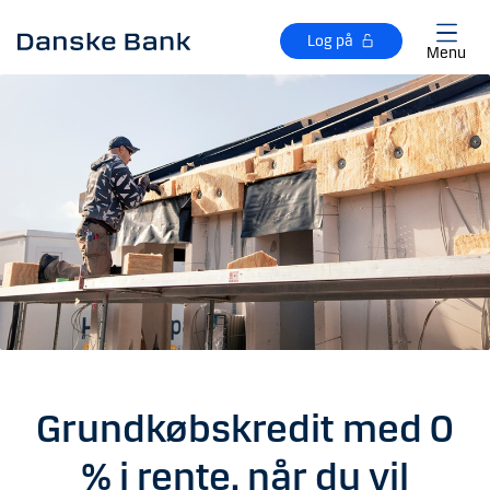
Gå til hovedindhold
Log på
Menu
Grundkøbskredit med 0
% i rente, når du vil