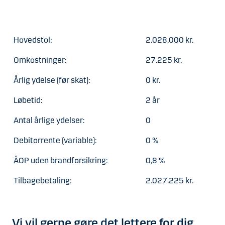
Hovedstol:
2.028.000 kr.
Omkostninger:
27.225 kr.
Årlig ydelse (før skat):
0 kr.
Løbetid:
2 år
Antal årlige ydelser:
0
Debitorrente (variable):
0 %
ÅOP uden brandforsikring:
0,8 %
Tilbagebetaling:
2.027.225 kr.
Vi vil gerne gøre det lettere for dig