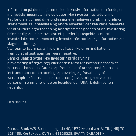
Information på denne hjemmeside, inklusiv information om fonde, er
markedsføringsmateriale og udgør ikke investeringsrådgivning.
Rådfør dig altid med dine professionelle rådgivere omkring juridiske,
skattemæssige, finansielle og andre aspekter, der kan være relevante
for at vurdere egnetheden og hensigtsmæssigheden af en investering.
Orienter dig om dine investorrettigheder i prospektet, central
investorinformation/væsentlig investorinformation og information om
klagehåndtering.
Vær opmærksom på, at historisk afkast ikke er en indikation af
fremtidigt afkast, som kan være negative.
Danske Bank tilbyder ikke investeringsrådgivning
(”Investeringsrådgivning”) eller anden form for investeringsservice,
herunder handel, udførelse og formidling af ordrer med finansielle
instrumenter samt placering, opbevaring og forvaltning af
værdipapirer/finansielle instrumenter (”Investeringsservice”) til
personer hjemmehørende og bosiddende i USA, jf. definitionen
nedenfor.
Læs mere »
Materialet på denne hjemmeside er således ikke beregnet til at blive
distribueret til eller anvendt af personer hjemmehørende og
bosiddende i USA. Intet materiale på denne hjemmeside må fortolkes
Danske Bank A/S, Bernstorffsgade 40, 1577 København V. Tlf. (+45) 70
og opfattes som et tilbud om Investeringsrådgivning eller
123 456,
Kontakt os
, CVR-nr. 61126228, SWIFT: DABADKKK
Investeringsservice til en person hjemmehørende og bosiddende i USA.