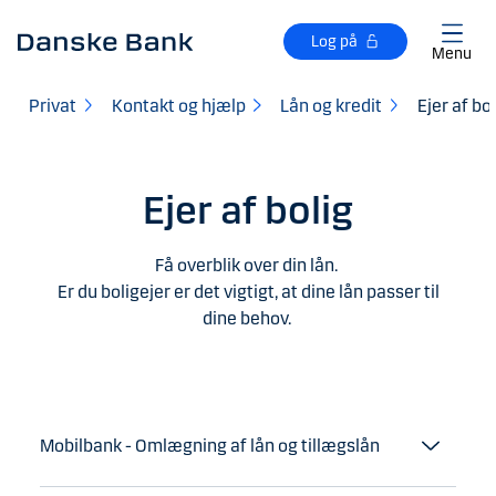
Gå til hovedindhold
Log på
Menu
Privat
Kontakt og hjælp
Lån og kredit
Ejer af bol
Ejer af bolig
Få overblik over din lån.
Er du boligejer er det vigtigt, at dine lån passer til
dine behov.
Mobilbank - Omlægning af lån og tillægslån