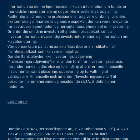
Information på denne hjemmeside, inklusiv information om fonde, er
markedsføringsmateriale og udgør ikke investeringsrådgivning.
Rådfør dig altid med dine professionelle rådgivere omkring juridiske,
skattemæssige, finansielle og andre aspekter, der kan være relevante
for at vurdere egnetheden og hensigtsmæssigheden af en investering.
Orienter dig om dine investorrettigheder i prospektet, central
investorinformation/væsentlig investorinformation og information om
klagehåndtering.
Vær opmærksom på, at historisk afkast ikke er en indikation af
fremtidigt afkast, som kan være negative.
Danske Bank tilbyder ikke investeringsrådgivning
(”Investeringsrådgivning”) eller anden form for investeringsservice,
herunder handel, udførelse og formidling af ordrer med finansielle
instrumenter samt placering, opbevaring og forvaltning af
værdipapirer/finansielle instrumenter (”Investeringsservice”) til
personer hjemmehørende og bosiddende i USA, jf. definitionen
nedenfor.
Læs mere »
Materialet på denne hjemmeside er således ikke beregnet til at blive
distribueret til eller anvendt af personer hjemmehørende og
bosiddende i USA. Intet materiale på denne hjemmeside må fortolkes
Danske Bank A/S, Bernstorffsgade 40, 1577 København V. Tlf. (+45) 70
og opfattes som et tilbud om Investeringsrådgivning eller
123 456,
Kontakt os
, CVR-nr. 61126228, SWIFT: DABADKKK
Investeringsservice til en person hjemmehørende og bosiddende i USA.
Telefonsamtaler kan blive optaget og gemt til brug for dokumentation