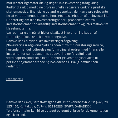
markedsføringsmateriale og udgør ikke investeringsrådgivning.
Rådfør dig altid med dine professionelle rådgivere omkring juridiske,
skattemæssige, finansielle og andre aspekter, der kan være relevante
for at vurdere egnetheden og hensigtsmæssigheden af en investering.
Orienter dig om dine investorrettigheder i prospektet, central
investorinformation/væsentlig investorinformation og information om
klagehåndtering.
Vær opmærksom på, at historisk afkast ikke er en indikation af
fremtidigt afkast, som kan være negative.
Danske Bank tilbyder ikke investeringsrådgivning
(”Investeringsrådgivning”) eller anden form for investeringsservice,
herunder handel, udførelse og formidling af ordrer med finansielle
instrumenter samt placering, opbevaring og forvaltning af
værdipapirer/finansielle instrumenter (”Investeringsservice”) til
personer hjemmehørende og bosiddende i USA, jf. definitionen
nedenfor.
Læs mere »
Materialet på denne hjemmeside er således ikke beregnet til at blive
distribueret til eller anvendt af personer hjemmehørende og
bosiddende i USA. Intet materiale på denne hjemmeside må fortolkes
Danske Bank A/S, Bernstorffsgade 40, 1577 København V. Tlf. (+45) 70
og opfattes som et tilbud om Investeringsrådgivning eller
123 456,
Kontakt os
, CVR-nr. 61126228, SWIFT: DABADKKK
Investeringsservice til en person hjemmehørende og bosiddende i USA.
Telefonsamtaler kan blive optaget og gemt til brug for dokumentation
og sikkerhed.
I forhold til Investeringsrådgivning skal en person hjemmehørende og