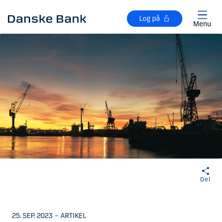
Gå til hovedindhold
Log på
Menu
Del
25. SEP. 2023
–
ARTIKEL