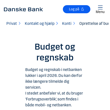
Gå til hovedindhold
Log på
Menu
Privat
Kontakt og hjælp
Konti
Oprettelse af bu
Budget og
regnskab
Budget og regnskab i netbanken
lukker i april 2026. Du kan derfor
ikke længere tilmelde dig
servicen.
I stedet anbefaler vi, at du bruger
'Forbrugsoverblik', som findes i
både mobil- og netbanken.