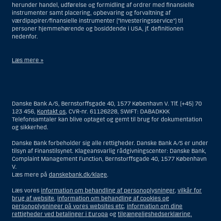
herunder handel, udførelse og formidling af ordrer med finansielle
instrumenter samt placering, opbevaring og forvaltning af
værdipapirer/finansielle instrumenter (”Investeringsservice”) til
personer hjemmehørende og bosiddende i USA, jf. definitionen
nedenfor.
Læs mere »
Materialet på denne hjemmeside er således ikke beregnet til at blive
distribueret til eller anvendt af personer hjemmehørende og
bosiddende i USA. Intet materiale på denne hjemmeside må fortolkes
Danske Bank A/S, Bernstorffsgade 40, 1577 København V. Tlf. (+45) 70
og opfattes som et tilbud om Investeringsrådgivning eller
123 456,
Kontakt os
, CVR-nr. 61126228, SWIFT: DABADKKK
Investeringsservice til en person hjemmehørende og bosiddende i USA.
Telefonsamtaler kan blive optaget og gemt til brug for dokumentation
og sikkerhed.
I forhold til Investeringsrådgivning skal en person hjemmehørende og
bosiddende i USA forstås som enhver af følgende:
Danske Bank forbeholder sig alle rettigheder. Danske Bank A/S er under
tilsyn af Finanstilsynet. Klageansvarlig rådgivningscenter: Danske Bank,
En fysisk person hjemmehørende og bosiddende i USA.
Complaint Management Function, Bernstorffsgade 40, 1577 København
V.
En virksomhed eller et interessentskab som er registreret eller
Læs mere på
danskebank.dk/klage
.
organiseret i USA, men som ikke er et offshore-rådgivningscenter
eller en anden form for repræsentation tilhørende en person
Læs vores
information om behandling af personoplysninger
,
vilkår for
hjemmehørende og bosiddende i USA, som har en gyldig
brug af website
,
information om behandling af cookies og
forretningsmæssig begrundelse for sit virke, og som varetager
personoplysninger på vores websites etc
,
information om dine
opgaver og reguleres som et forsikringsselskab eller en bank.
rettigheder ved betalinger i Europa
og
tilgængeligshedserklæring.