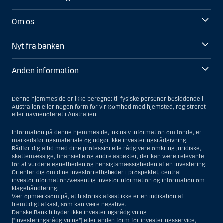
Om os
Nyt fra banken
Anden information
Denne hjemmeside er ikke beregnet til fysiske personer bosiddende i
Australien eller nogen form for virksomhed med hjemsted, registreret
eller navnenoteret i Australien
Information på denne hjemmeside, inklusiv information om fonde, er
markedsføringsmateriale og udgør ikke investeringsrådgivning.
Rådfør dig altid med dine professionelle rådgivere omkring juridiske,
skattemæssige, finansielle og andre aspekter, der kan være relevante
for at vurdere egnetheden og hensigtsmæssigheden af en investering.
Orienter dig om dine investorrettigheder i prospektet, central
investorinformation/væsentlig investorinformation og information om
klagehåndtering.
Vær opmærksom på, at historisk afkast ikke er en indikation af
fremtidigt afkast, som kan være negative.
Danske Bank tilbyder ikke investeringsrådgivning
(”Investeringsrådgivning”) eller anden form for investeringsservice,